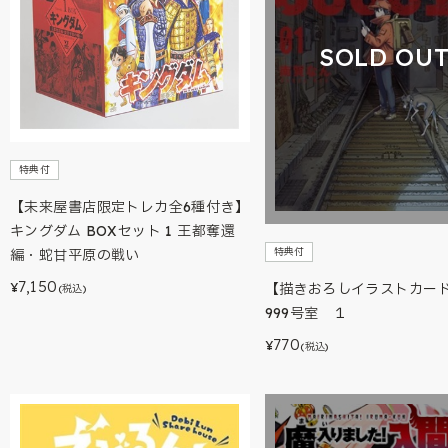
SOLD OU
特典付
【未来屋書店限定トレカ全6種付き】
キングダム BOXセット 1 王都奪還
特典付
編・蛇甘平原の戦い
7,150
【描きおろしイラストカー
¥
(税込)
999号室 １
770
¥
(税込)