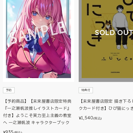
SOLD OU
予約
特典付
【予約商品】【未来屋書店限定特典
【未来屋書店限定 描き下ろ
『一之瀬帆波推しイラストカード』
クカード付き】ひび猫にっ
付き】ようこそ実力至上主義の教室
1,540
¥
(税込)
へ 一之瀬帆波 キャラクターブック
935
¥
(税込)