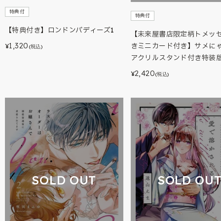
特典付
特典付
【特典付き】ロンドンバディーズ1
【未来屋書店限定柄トメッ
1,320
きミニカード付き】サメに
¥
(税込)
アクリルスタンド付き特装
2,420
¥
(税込)
SOLD OUT
SOLD OU