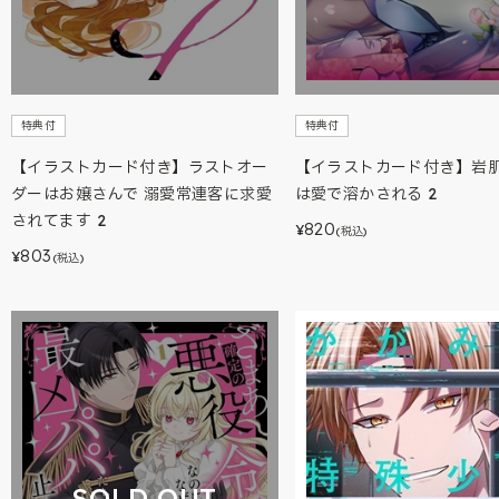
特典付
特典付
【イラストカード付き】ラストオー
【イラストカード付き】岩
ダーはお嬢さんで 溺愛常連客に求愛
は愛で溶かされる 2
されてます 2
820
¥
(税込)
803
¥
(税込)
SOLD OUT