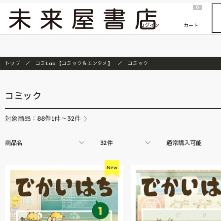
2026/7/23
『ONE PIECE magazine 021 ONE PIECEカード付き同梱版』発売延期のご案内
0
ログイン
カート
トップ
コミLab.【コミック＆エンタメ】
コミック
コミック
88
件
対象商品：
1件～32件
商品名
32件
通常購入可能