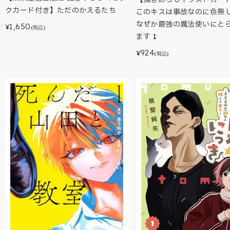
クカード付き】ただのかえるたち
このキスは事故なのに色無
なぜか最強の魔法使いにと
1,650
¥
(税込)
ます 1
924
¥
(税込)