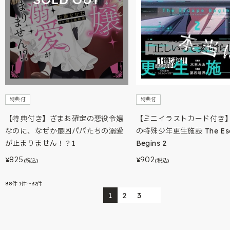
特典付
特典付
【特典付き】ざまあ確定の悪役令嬢
【ミニイラストカード付き
なのに、なぜか最凶パパたちの溺愛
の特殊少年更生施設 The Es
が止まりません！？1
Begins 2
825
902
¥
¥
(税込)
(税込)
88
件
1件～32件
1
2
3