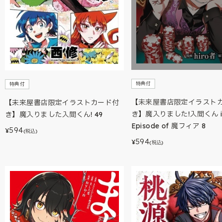
特典付
特典付
【未来屋書店限定イラスト
【未来屋書店限定イラストカード付
き】魔入りました!入間くん i
き】魔入りました入間くん! 49
Episode of 魔フィア 8
594
¥
(税込)
594
¥
(税込)