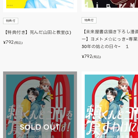
特典付
特典付
【未来屋書店描き下ろし漫
【特典付き】死んだ山田と教室(1)
ー】ヨメトメ☆にっき~専業
792
¥
(税込)
30年の姑との日々~ １
792
¥
(税込)
SOLD OUT