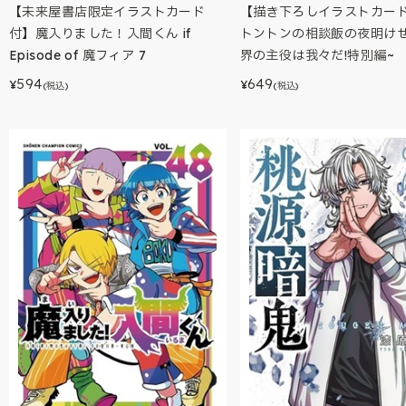
【未来屋書店限定イラストカード
【描き下ろしイラストカー
付】魔入りました！入間くん if
トントンの相談飯の夜明けぜ
Episode of 魔フィア 7
界の主役は我々だ!特別編~
594
649
¥
¥
(税込)
(税込)