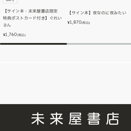
特典付
【サイン本・未来屋書店限定
【サイン本】夜なのに夜みたい
特典ポストカード付き】ぐれい
1,870
¥
(税込)
さん
1,760
¥
(税込)