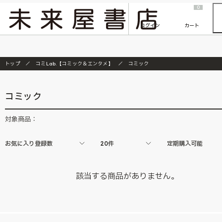
2026/7/23
『ONE PIECE magazine 021 ONE PIECEカード付き同梱版』発売延期のご案内
0
ログイン
カート
トップ
コミLab.【コミック＆エンタメ】
コミック
コミック
対象商品：
お気に入り登録数
20件
定期購入可能
該当する商品がありません。