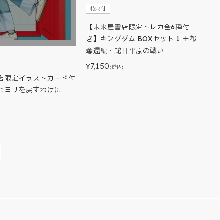
特典付
【未来屋書店限定トレカ全6種付
き】キングダム BOXセット 1 王都
奪還編・蛇甘平原の戦い
7,150
¥
(税込)
店限定イラストカード付
とヨリを戻すわけに