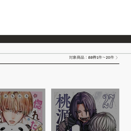
026/7/23
『ONE PIECE magazine 021 ONE PIECEカード付き同梱版』発売延期のご案内
88
件
対象商品：
1件～20件