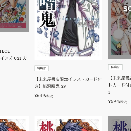
S
IECE
ロインズ 021 カ
特典付
特典付
【未来屋書
【未来屋書店限定イラストカード付
トカード付
き】桃源暗鬼 29
1
649
¥
(税込)
594
¥
(税込)