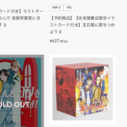
特典付
予約
カード付き】ラストオー
【予約商品】【未来屋書店限定イラ
さんで 溺愛常連客に求
ストカード付き】宝石箱に愛をつめ
 2
よう 2
627
¥
(税込)
OLD OUT