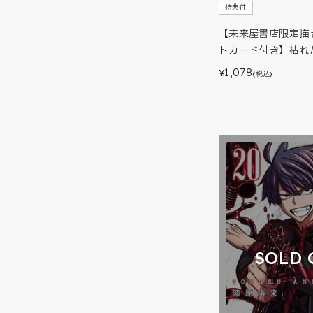
特典付
【未来屋書店限定描
トカード付き】枯れ
1,078
¥
(税込)
SOLD 