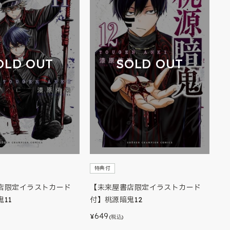
OLD OUT
SOLD OUT
特典付
店限定イラストカード
【未来屋書店限定イラストカード
11
付】桃源暗鬼12
649
¥
(税込)