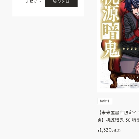
リセット
絞り込む
特典付
【未来屋書店限定イ
き】桃源暗鬼 30 特
1,320
¥
(税込)