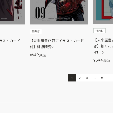
特典付
特典付
【未来屋書
ラストカード
【未来屋書店限定イラストカード
き】頼くん
付】桃源暗鬼9
は! 3
649
¥
(税込)
594
¥
(税込)
1
2
3
…
5