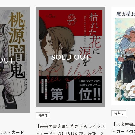
SOLD OUT
OUT
特典付
特典付
【未来屋書
【未来屋書店限定描き下ろしイラス
トカード付
ラストカード
トカード付き】枯れた花に涙を 2