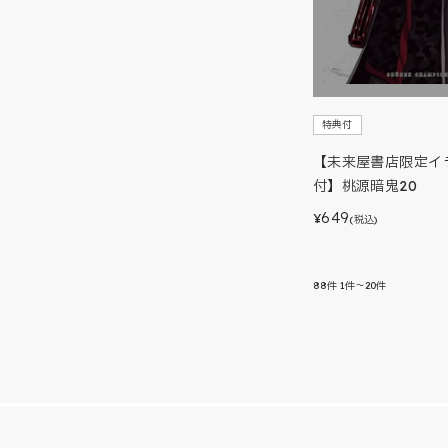
特典付
【未来屋書店限定イ
付】桃源暗鬼20
649
¥
(税込)
88
件
1件～20件