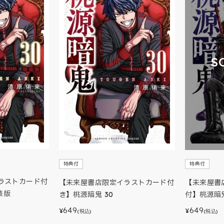
S
特典付
特典付
ラストカード付
【未来屋書店限定イラストカード付
【未来屋書
装版
き】桃源暗鬼 30
付】桃源暗鬼
649
649
¥
¥
(税込)
(税込)