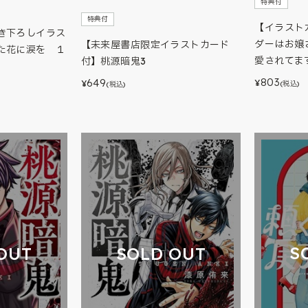
特典付
特典付
【イラスト
き下ろしイラス
ダーはお嬢
【未来屋書店限定イラストカード
た花に涙を １
愛されてます
付】桃源暗鬼3
803
649
¥
¥
(税込)
(税込)
S
OUT
SOLD OUT