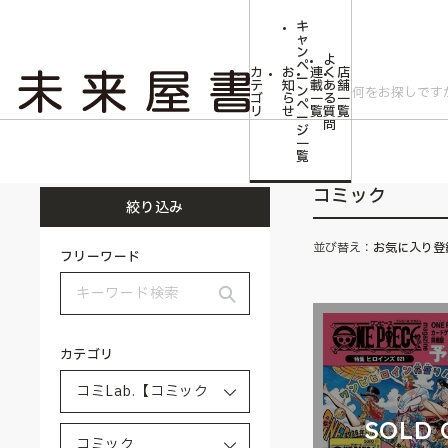
キ
ャ
ン
よ
ペ
カ
お
連
く
店
ー
テ
知
載
あ
舗
ン
ゴ
ら
一
る
一
ペ
リ
せ
覧
質
覧
ー
問
ジ
トップ
コミLab.【コミック＆エンタメ】
コミック
一
覧
コミック
絞り込み
並び替え：
お気に入り登
フリーワード
カテゴリ
SOLD 