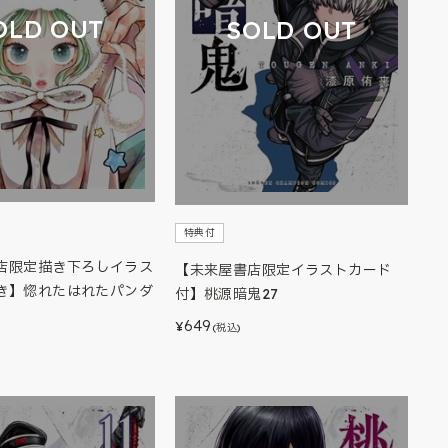
OLD OUT
SOLD OUT
特典付
店限定描き下ろしイラス
【未来屋書店限定イラストカード
き】惚れたはれたパンダ
付】桃源暗鬼27
649
¥
(税込)