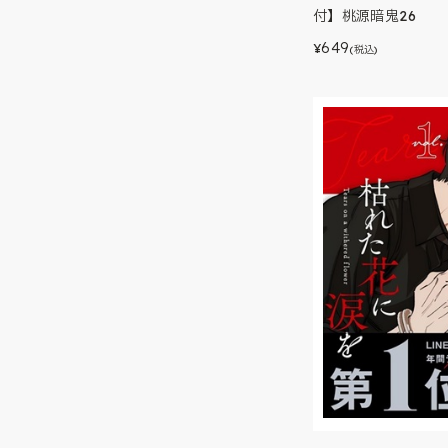
付】桃源暗鬼26
649
¥
(税込)