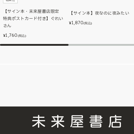
特典付
【サイン本・未来屋書店限定
【サイン本】夜なのに夜みたい
特典ポストカード付き】ぐれい
1,870
¥
(税込)
さん
1,760
¥
(税込)