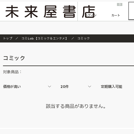
2026/7/23
『ONE PIECE magazine 021 ONE PIECEカード付き同梱版』発売延期のご案内
0
ログイン
カート
トップ
コミLab.【コミック＆エンタメ】
コミック
コミック
対象商品：
価格が高い
20件
定期購入可能
該当する商品がありません。