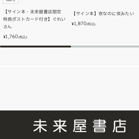
特典付
【サイン本・未来屋書店限定
【サイン本】夜なのに夜みたい
特典ポストカード付き】ぐれい
1,870
¥
(税込)
さん
1,760
¥
(税込)