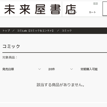
2026/7/23
『ONE PIECE magazine 021 ONE PIECEカード付き同梱版』発売延期のご案内
0
ログイン
カート
トップ
コミLab.【コミック＆エンタメ】
コミック
コミック
対象商品：
発売日順
20件
定期購入可能
該当する商品がありません。