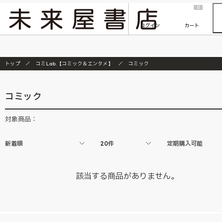
2026/7/23
『ONE PIECE magazine 021 ONE PIECEカード付き同梱版』発売延期のご案内
0
ログイン
カート
トップ
コミLab.【コミック＆エンタメ】
コミック
コミック
対象商品：
新着順
20件
定期購入可能
該当する商品がありません。