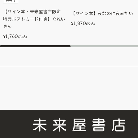
特典付
【サイン本・未来屋書店限定
【サイン本】夜なのに夜みたい
特典ポストカード付き】ぐれい
1,870
¥
(税込)
さん
1,760
¥
(税込)