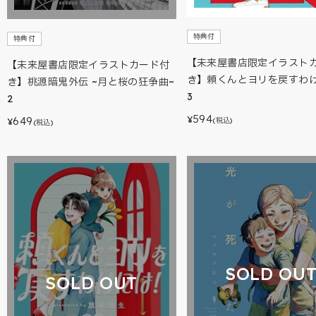
特典付
特典付
【未来屋書店限定イラスト
【未来屋書店限定イラストカード付
き】頼くんとヨリを戻すわ
き】桃源暗鬼外伝 ~月と桜の狂争曲~
3
2
594
649
¥
(税込)
¥
(税込)
SOLD OU
SOLD OUT