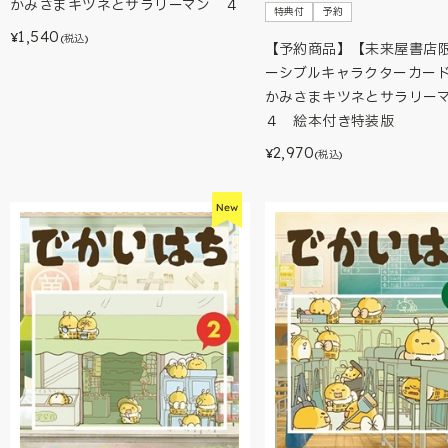
かみさまキツネとサラリーマン ４
特典付
予約
1,540
¥
(税込)
【予約商品】【未来屋書店
ーシブルキャラクターカー
かみさまキツネとサラリ
４ 絵本付き特装版
2,970
¥
(税込)