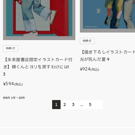
特典付
特典付
【描き下ろしイラストカー
光が死んだ夏 9
【未来屋書店限定イラストカード付
き】頼くんとヨリを戻すわけには!
924
¥
(税込)
3
594
¥
(税込)
88
件
1件～20件
1
2
3
…
5