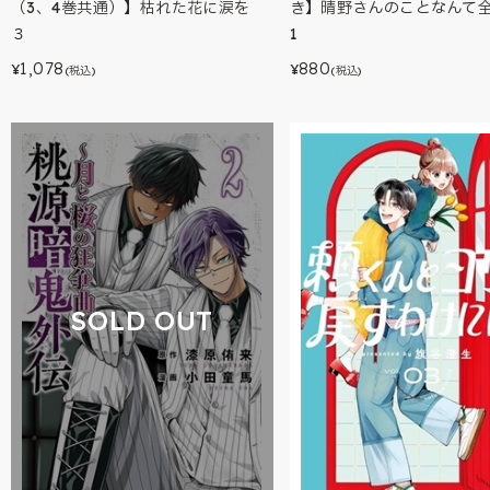
（3、4巻共通）】枯れた花に涙を
き】晴野さんのことなんて
３
1
1,078
880
¥
¥
(税込)
(税込)
SOLD OUT