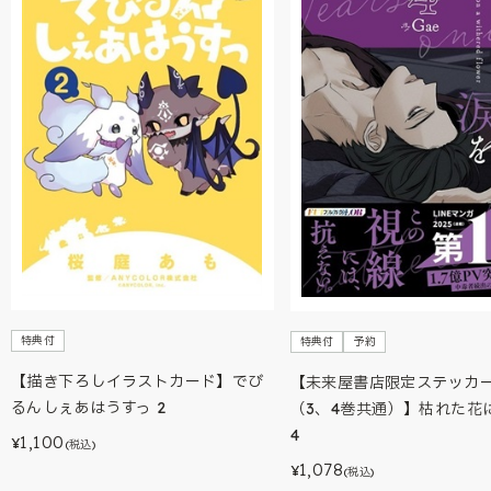
特典付
特典付
予約
【描き下ろしイラストカード】でび
【未来屋書店限定ステッカ
るんしぇあはうすっ 2
（3、4巻共通）】枯れた
4
1,100
¥
(税込)
1,078
¥
(税込)