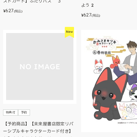
ストカード】ふたりバス ３
よう 2
627
¥
(税込)
627
¥
(税込)
特典付
予約
【予約商品】【未来屋書店限定リバ
ーシブルキャラクターカード付き】