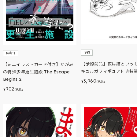
予約
特典付
【予約商品】夜は猫といっし
【ミニイラストカード付き】かがみ
キュルガフィギュア付き特
の特殊少年更生施設 The Escape
Begins 2
3,960
¥
(税込)
902
¥
(税込)