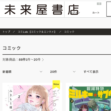
2026/7/23
『ONE PIECE magazine 021 ONE PIECEカード付き同梱版』発売延期のご案内
0
ログイン
カート
トップ
コミLab.【コミック＆エンタメ】
コミック
コミック
88
件
対象商品：
1件～20件
新着順
20件
すべて表示