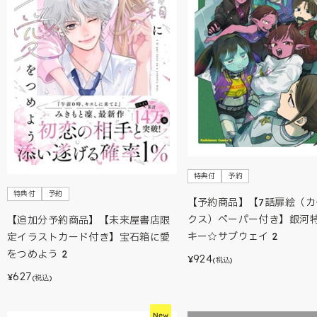
特典付
予約
特典付
予約
【予約商品】【7話扉絵（カ
クス）ペーパー付き】銀河特
【追加分予約商品】【未来屋書店限
キー☆サブウェイ 2
定イラストカード付き】宝石箱に愛
をつめよう 2
924
¥
(税込)
627
¥
(税込)