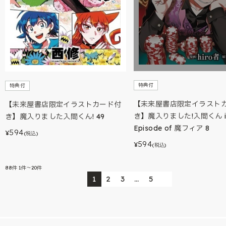
特典付
特典付
【未来屋書店限定イラスト
【未来屋書店限定イラストカード付
き】魔入りました!入間くん i
き】魔入りました入間くん! 49
Episode of 魔フィア 8
594
¥
(税込)
594
¥
(税込)
88
件
1件～20件
1
2
3
…
5