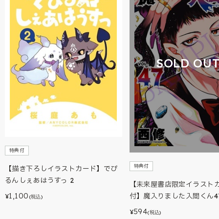
SOLD OU
特典付
特典付
【描き下ろしイラストカード】でび
るんしぇあはうすっ 2
【未来屋書店限定イラスト
1,100
付】魔入りました入間くん4
¥
(税込)
594
¥
(税込)