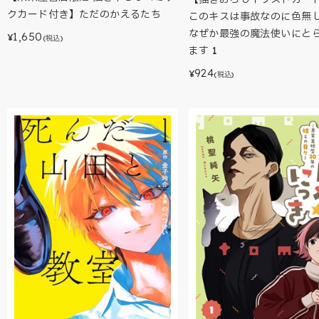
クカード付き】ただのかえるたち
このキスは事故なのに色無
なぜか最強の魔法使いにと
1,650
¥
(税込)
ます 1
924
¥
(税込)