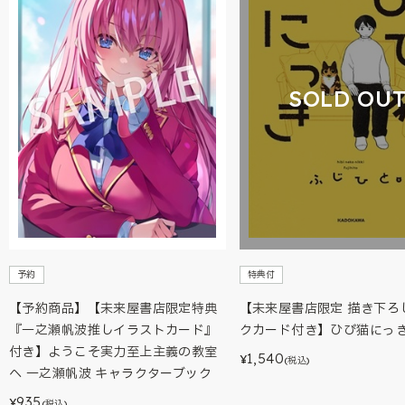
SOLD OU
予約
特典付
【予約商品】【未来屋書店限定特典
【未来屋書店限定 描き下ろ
『一之瀬帆波推しイラストカード』
クカード付き】ひび猫にっ
付き】ようこそ実力至上主義の教室
1,540
¥
(税込)
へ 一之瀬帆波 キャラクターブック
935
¥
(税込)