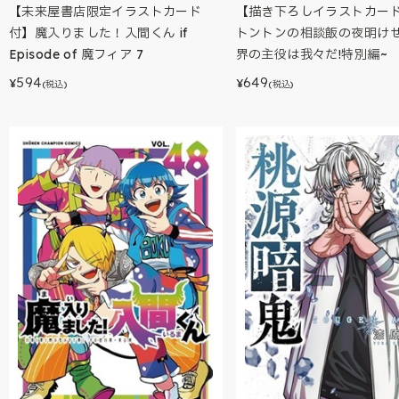
【未来屋書店限定イラストカード
【描き下ろしイラストカー
付】魔入りました！入間くん if
トントンの相談飯の夜明けぜ
Episode of 魔フィア 7
界の主役は我々だ!特別編~
594
649
¥
¥
(税込)
(税込)