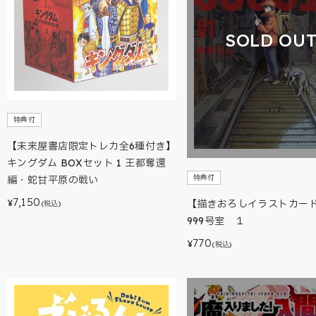
SOLD OU
特典付
【未来屋書店限定トレカ全6種付き】
キングダム BOXセット 1 王都奪還
特典付
編・蛇甘平原の戦い
7,150
【描きおろしイラストカー
¥
(税込)
999号室 １
770
¥
(税込)