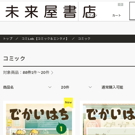
2026/7/23
『ONE PIECE magazine 021 ONE PIECEカード付き同梱版』発売延期のご案内
0
ログイン
カート
トップ
コミLab.【コミック＆エンタメ】
コミック
コミック
88
件
対象商品：
1件～20件
商品名
20件
通常購入可能