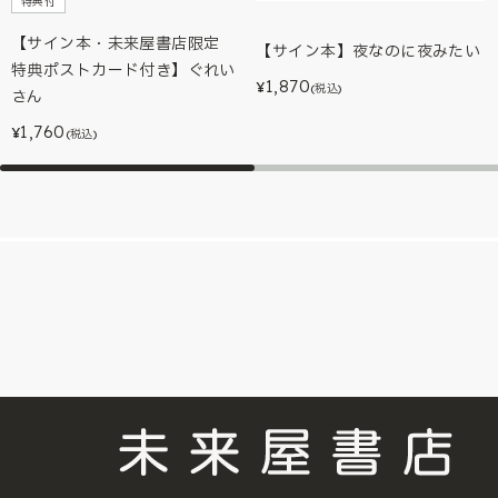
特典付
【サイン本・未来屋書店限定
【サイン本】夜なのに夜みたい
特典ポストカード付き】ぐれい
1,870
¥
(税込)
さん
1,760
¥
(税込)