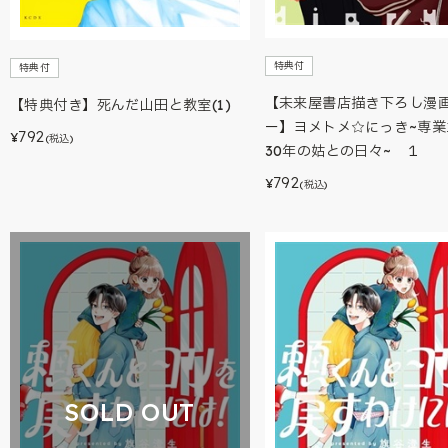
特典付
特典付
【未来屋書店描き下ろし漫
【特典付き】死んだ山田と教室(1)
ー】ヨメトメ☆にっき~専業
792
¥
(税込)
30年の姑との日々~ １
792
¥
(税込)
SOLD OUT