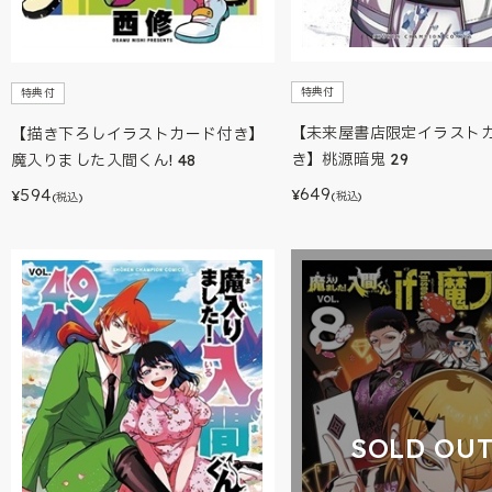
特典付
特典付
【未来屋書店限定イラスト
【描き下ろしイラストカード付き】
き】桃源暗鬼 29
魔入りました入間くん! 48
649
594
¥
¥
(税込)
(税込)
SOLD OU