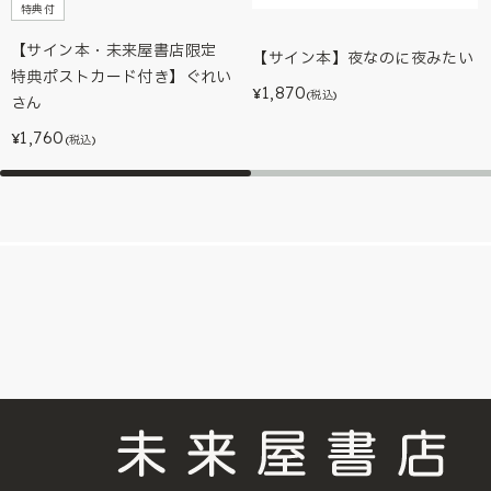
特典付
【サイン本・未来屋書店限定
【サイン本】夜なのに夜みたい
特典ポストカード付き】ぐれい
1,870
¥
(税込)
さん
1,760
¥
(税込)