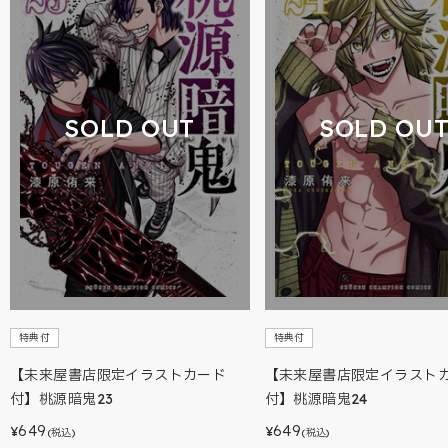
SOLD OUT
SOLD OU
特典付
特典付
【未来屋書店限定イラストカード
【未来屋書店限定イラスト
付】桃源暗鬼23
付】桃源暗鬼24
649
649
¥
¥
(税込)
(税込)