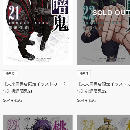
SOLD OU
特典付
特典付
【未来屋書店限定イラストカード
【未来屋書店限定イラスト
付】桃源暗鬼21
付】桃源暗鬼22
649
649
¥
¥
(税込)
(税込)