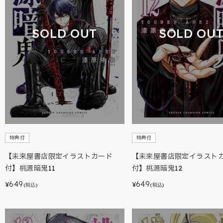
SOLD OUT
SOLD OU
特典付
特典付
【未来屋書店限定イラストカード
【未来屋書店限定イラスト
付】桃源暗鬼11
付】桃源暗鬼12
649
649
¥
¥
(税込)
(税込)