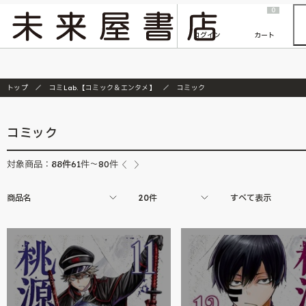
2026/7/23
『ONE PIECE magazine 021 ONE PIECEカード付き同梱版』発売延期のご案内
0
ログイン
カート
トップ
コミLab.【コミック＆エンタメ】
コミック
コミック
88
件
対象商品：
61件～80件
商品名
20件
すべて表示