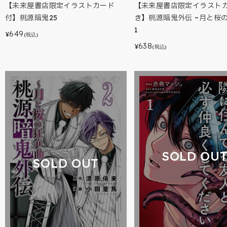
【未来屋書店限定イラストカード
【未来屋書店限定イラスト
付】桃源暗鬼25
き】桃源暗鬼外伝 ~月と桜
1
649
¥
(税込)
638
¥
(税込)
SOLD OU
SOLD OUT