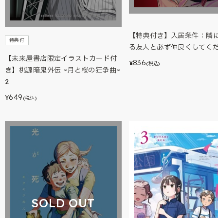
【特典付き】入居条件：隣
特典付
る友人と必ず仲良くしてく
【未来屋書店限定イラストカード付
836
¥
(税込)
き】桃源暗鬼外伝 ~月と桜の狂争曲~
2
649
¥
(税込)
SOLD OUT