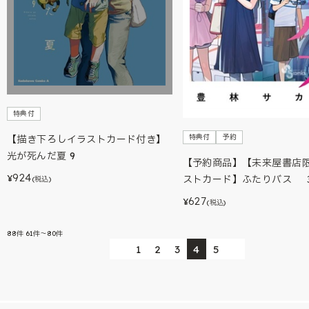
特典付
特典付
予約
【描き下ろしイラストカード付き】
光が死んだ夏 9
【予約商品】【未来屋書店
924
¥
ストカード】ふたりバス 
(税込)
627
¥
(税込)
88
件
61件～80件
1
2
3
4
5