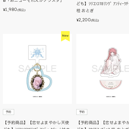
B「おニューそれえがアクスタ」
ども】ｼﾘｺﾝｽﾏﾎﾘﾝｸﾞ ｱﾝﾃｨｰｸ
1,980
¥
(税込)
桂 おとぎ
2,200
¥
(税込)
予約
予約
【予約商品】【恋せよまやかし天使
【予約商品】【恋せよまや