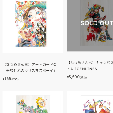
SOLD OU
【なつめさんち】キャンバ
【なつめさんち】アートカードC
トA「GENLINES」
「季節外れのクリスマスボーイ」
3,500
¥
(税込)
165
¥
(税込)