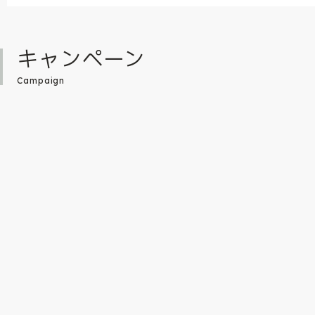
キャンペーン
Campaign
『原神』テイワットシリーズのグッズがオ
【第四境界の謎解き
ンラインストアでも販売開始！
レット付き】かがみ