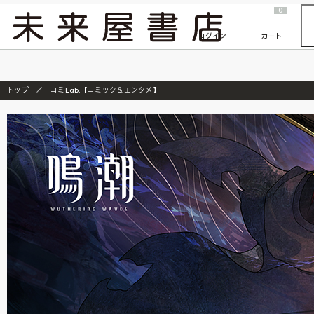
2026/7/23
『ONE PIECE magazine 021 ONE PIECEカード付き同梱版』発売延期のご案内
0
ログイン
カート
トップ
コミLab.【コミック＆エンタメ】