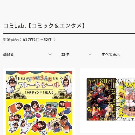
The Escape Begin
コミLab.【コミック＆エンタメ】
617
件
対象商品：
1件～32件
商品名
32件
すべて表示