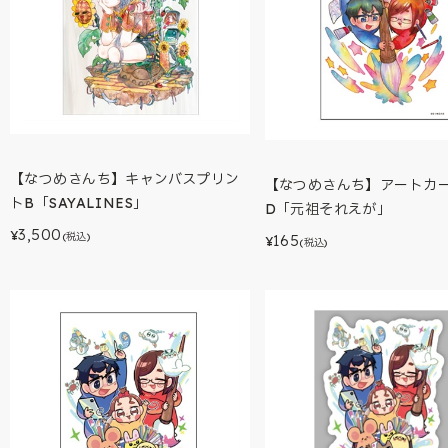
【なつめさんち】キャンバスプリン
【なつめさんち】アートカ
トB「SAYALINES」
D「元祖それえが」
3,500
¥
(税込)
165
¥
(税込)