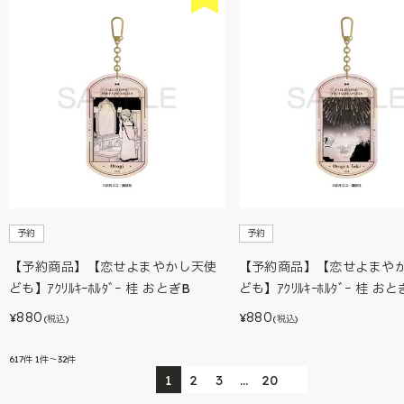
予約
予約
【予約商品】【恋せよまやかし天使
【予約商品】【恋せよまや
ども】ｱｸﾘﾙｷｰﾎﾙﾀﾞｰ 桂 おとぎB
ども】ｱｸﾘﾙｷｰﾎﾙﾀﾞｰ 桂 お
880
880
¥
¥
(税込)
(税込)
617
件
1件～32件
1
2
3
…
20