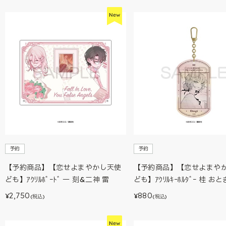
予約
予約
【予約商品】【恋せよまやかし天使
【予約商品】【恋せよまや
ども】ｱｸﾘﾙﾎﾞｰﾄﾞ 一 刻&二神 雷
ども】ｱｸﾘﾙｷｰﾎﾙﾀﾞｰ 桂 おと
2,750
880
¥
¥
(税込)
(税込)