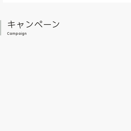
キャンペーン
Campaign
『勝利の女神：NIKKE 隊員募集 チョコレ
『原神』テイワット
ート』Vol.1 & Vol.2 ご予約受付中！
ンラインストアでも