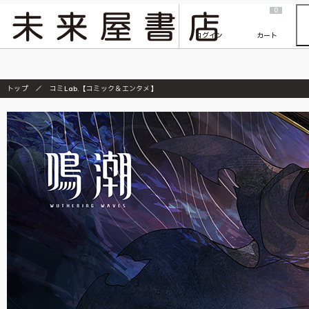
2026/7/23
『ONE PIECE magazine 021 ONE PIECEカード付き同梱版』発売延期のご案内
0
ログイン
カート
トップ
コミLab.【コミック＆エンタメ】