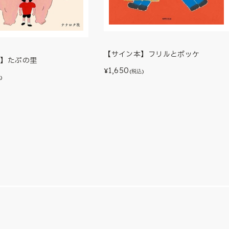
【サイン本】フリルとポッケ
本】たぷの里
1,650
¥
(税込)
)