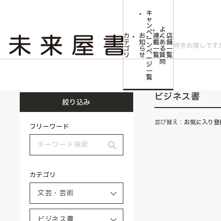
キ
ャ
ン
よ
ペ
カ
お
連
く
店
ー
テ
知
載
あ
舗
ン
ゴ
ら
一
る
一
ペ
リ
せ
覧
質
覧
ー
問
ジ
トップ
文芸・芸術
ビジネス書
一
覧
ビジネス書
絞り込み
並び替え：
お気に入り登
フリーワード
カテゴリ