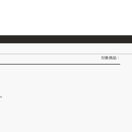
026/7/23
『ONE PIECE magazine 021 ONE PIECEカード付き同梱版』発売延期のご案内
対象商品：
ん。