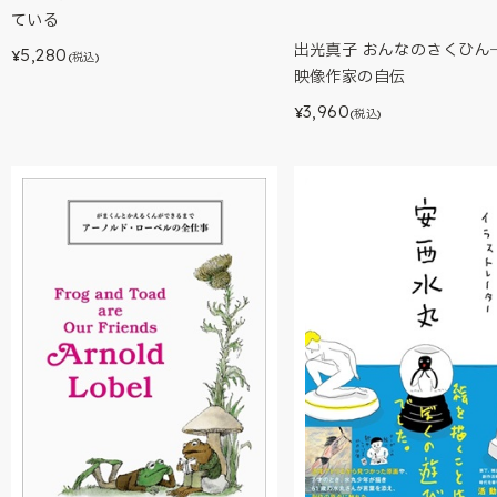
ている
出光真子 おんなのさくひん
5,280
¥
(税込)
映像作家の自伝
3,960
¥
(税込)