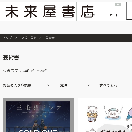
2026/7/23
『ONE PIECE magazine 021 ONE PIECEカード付き同梱版』発売延期のご案内
0
ログイン
カート
トップ
文芸・芸術
芸術書
芸術書
24
件
対象商品：
1件～24件
お気に入り登録数
32件
すべて表示