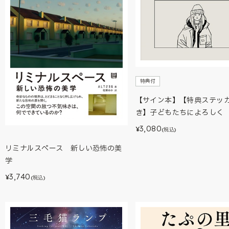
特典付
【サイン本】【特典ステッ
き】子どもたちによろしく
3,080
¥
(税込)
リミナルスペース 新しい恐怖の美
学
3,740
¥
(税込)