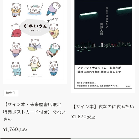
特典付
【サイン本・未来屋書店限定
【サイン本】夜なのに夜みたい
特典ポストカード付き】ぐれい
1,870
¥
(税込)
さん
1,760
¥
(税込)