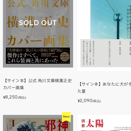
SOLD OUT
【サイン本】公式 角川文庫横溝正史
【サイン本】あなたに犬が
カバー画集
た夏
8,250
¥
(税込)
2,090
¥
(税込)