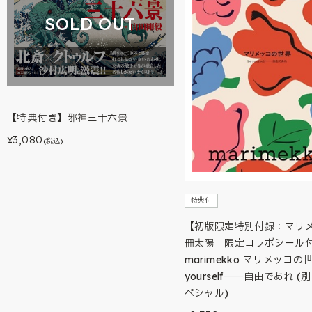
SOLD OUT
【特典付き】邪神三十六景
3,080
¥
(税込)
特典付
【初版限定特別付録：マリメ
冊太陽 限定コラボシール
marimekko マリメッコの世
yourself――自由であれ 
ペシャル)