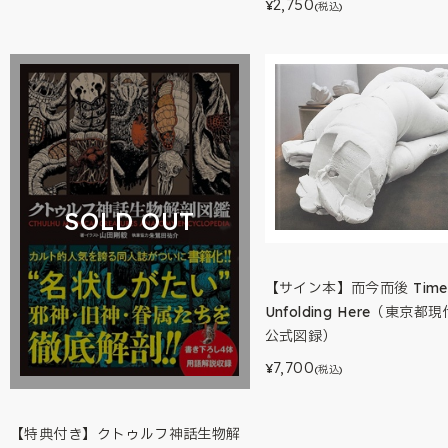
2,750
¥
(税込)
SOLD OUT
【サイン本】而今而後 Time
Unfolding Here（東京
公式図録）
7,700
¥
(税込)
【特典付き】クトゥルフ神話生物解