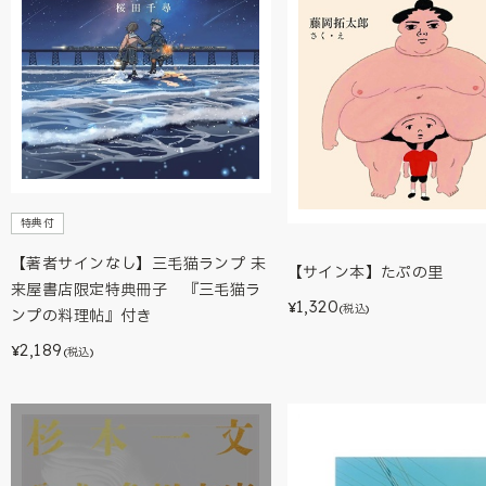
特典付
【著者サインなし】三毛猫ランプ 未
【サイン本】たぷの里
来屋書店限定特典冊子 『三毛猫ラ
1,320
¥
(税込)
ンプの料理帖』付き
2,189
¥
(税込)