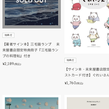
SOLD OUT
特典付
【著者サイン本】三毛猫ランプ 未
来屋書店限定特典冊子『三毛猫ラン
プの料理帖』付き
特典付
2,189
¥
(税込)
【サイン本・未来屋書店限定
ストカード付き】ぐれいさ
1,760
¥
(税込)