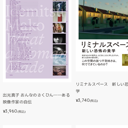
リミナルスペース 新しい
学
出光真子 おんなのさくひん――ある
3,740
¥
(税込)
映像作家の自伝
3,960
¥
(税込)