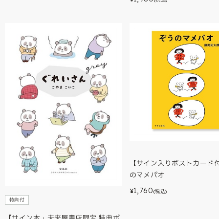
【サイン入りポストカード
のマメパオ
1,760
¥
(税込)
特典付
【サイン本・未来屋書店限定 特典ポ