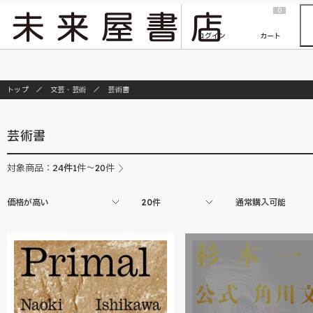
2026/7/23
『ONE PIECE magazine 021 ONE PIECEカード付き同梱版』発売延期のご案内
0
ログイン
カート
トップ
文芸・芸術
芸術書
芸術書
24
件
対象商品：
1件～20件
価格が高い
20件
通常購入可能