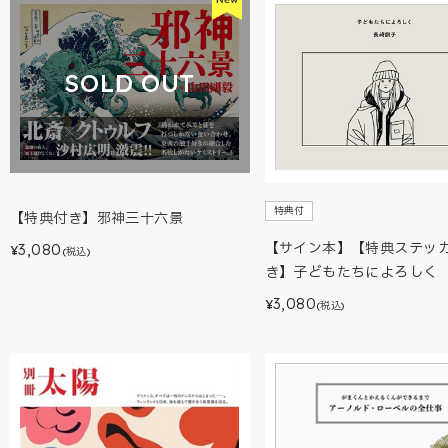
SOLD OUT
特典付
【特典付き】邪神三十六景
【サイン本】【特典ステッ
3,080
¥
(税込)
き】子どもたちによろしく
3,080
¥
(税込)