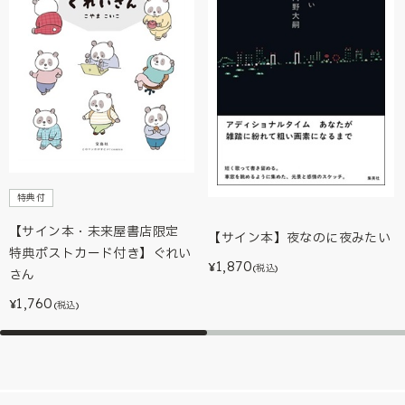
特典付
【サイン本・未来屋書店限定
【サイン本】夜なのに夜みたい
特典ポストカード付き】ぐれい
1,870
¥
(税込)
さん
1,760
¥
(税込)