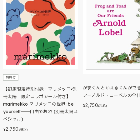
特典付
がまくんとかえるくんがで
【初版限定特別付録：マリメッコ×別
アーノルド・ローベルの全
冊太陽 限定コラボシール付き】
marimekko マリメッコの世界: be
2,750
¥
(税込)
yourself――自由であれ (別冊太陽ス
ペシャル)
2,750
¥
(税込)