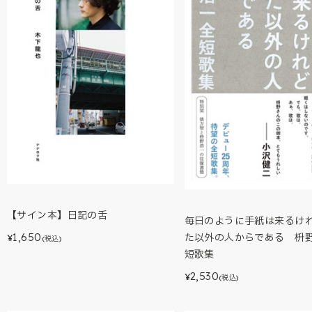
【サイン本】日記の舌
毎日のように手紙は来るけ
1,650
た以外の人からである 枡
¥
(税込)
短歌集
2,530
¥
(税込)