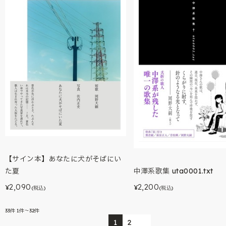
【サイン本】あなたに犬がそばにい
た夏
中澤系歌集 uta0001.txt
2,090
2,200
¥
¥
(税込)
(税込)
33
件
1件～32件
1
2