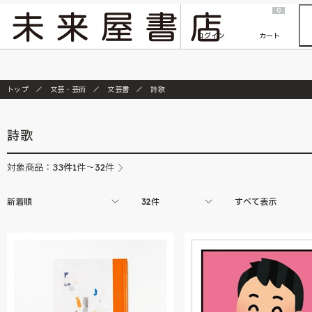
2026/7/23
『ONE PIECE magazine 021 ONE PIECEカード付き同梱版』発売延期のご案内
0
ログイン
カート
トップ
文芸・芸術
文芸書
詩歌
詩歌
33
件
対象商品：
1件～32件
新着順
32件
すべて表示