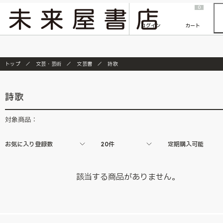
2026/7/23
『ONE PIECE magazine 021 ONE PIECEカード付き同梱版』発売延期のご案内
0
ログイン
カート
トップ
文芸・芸術
文芸書
詩歌
詩歌
対象商品：
お気に入り登録数
20件
定期購入可能
該当する商品がありません。