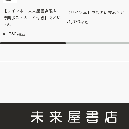
特典付
【サイン本・未来屋書店限定
【サイン本】夜なのに夜みたい
特典ポストカード付き】ぐれい
1,870
¥
(税込)
さん
1,760
¥
(税込)