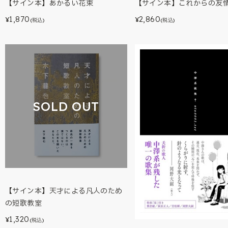
【サイン本】あかるい花束
【サイン本】これからの友
1,870
2,860
¥
¥
(税込)
(税込)
SOLD OUT
【サイン本】天才による凡人のため
の短歌教室
1,320
¥
(税込)