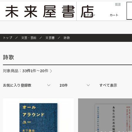
2026/7/23
『ONE PIECE magazine 021 ONE PIECEカード付き同梱版』発売延期のご案内
0
ログイン
カート
トップ
文芸・芸術
文芸書
詩歌
詩歌
33
件
対象商品：
1件～20件
お気に入り登録数
20件
すべて表示