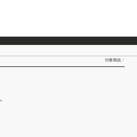
026/7/23
『ONE PIECE magazine 021 ONE PIECEカード付き同梱版』発売延期のご案内
対象商品：
ん。