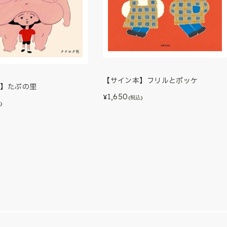
【サイン本】フリルとポッケ
本】たぷの里
1,650
¥
(税込)
)