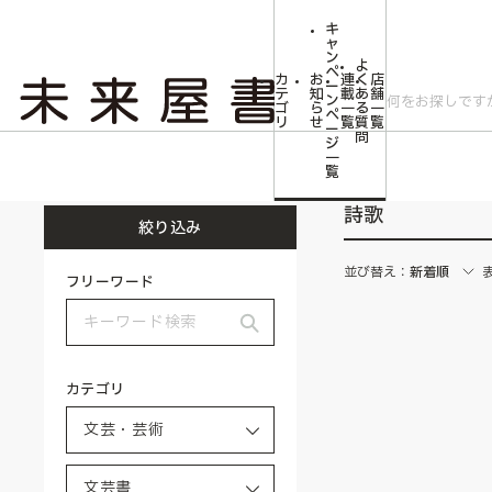
キ
ャ
ン
よ
ペ
カ
お
連
く
店
ー
テ
知
載
あ
舗
ン
ゴ
ら
一
る
一
ペ
リ
せ
覧
質
覧
ー
問
ジ
トップ
文芸・芸術
文芸書
詩歌
一
覧
詩歌
絞り込み
並び替え：
新着順
フリーワード
カテゴリ