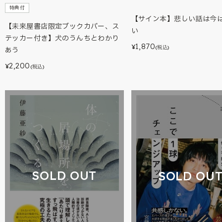
特典付
【サイン本】悲しい話は今
【未来屋書店限定ブックカバー、ス
い
テッカー付き】犬のうんちとわかり
1,870
¥
(税込)
あう
2,200
¥
(税込)
SOLD OUT
SOLD OU