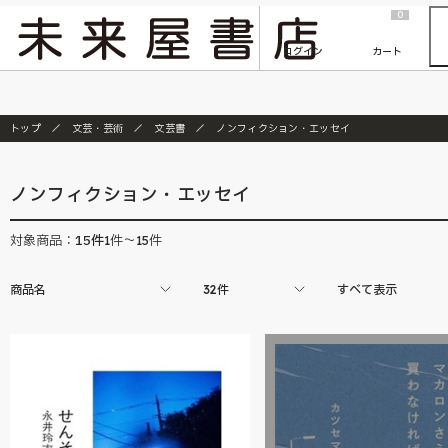
2026/7/23
『ONE PIECE magazine 021 ONE PIECEカード付き同梱版』発売延期のご案内
0
ログイン
カート
トップ
文芸・芸術
文芸書
ノンフィクション・エッセイ
ノンフィクション・エッセイ
15
件
対象商品：
1件～15件
商品名
32件
すべて表示