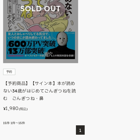
SOLD OUT
予約
【予約商品】【サイン本】本が読め
ない34歳がはじめてごんぎつねを読
む ごんぎつね・鼻
1,980
¥
(税込)
15
件
1件～15件
1