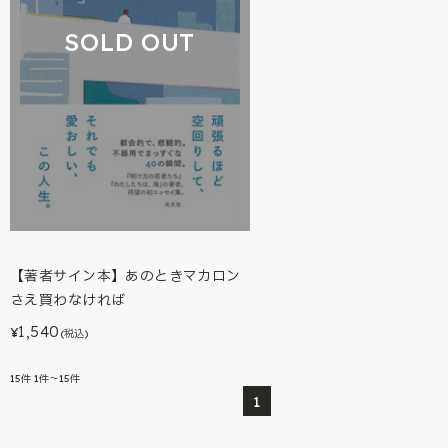
SOLD OUT
【著者サイン本】あのときマカロン
さえ買わなければ
1,540
¥
(税込)
15
件
1件～15件
1