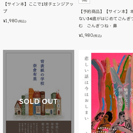
予約
【サイン本】ここで1球チェンジアッ
プ
【予約商品】【サイン本】
ない34歳がはじめてごんぎ
1,980
¥
(税込)
む ごんぎつね・鼻
1,980
¥
(税込)
SOLD OUT