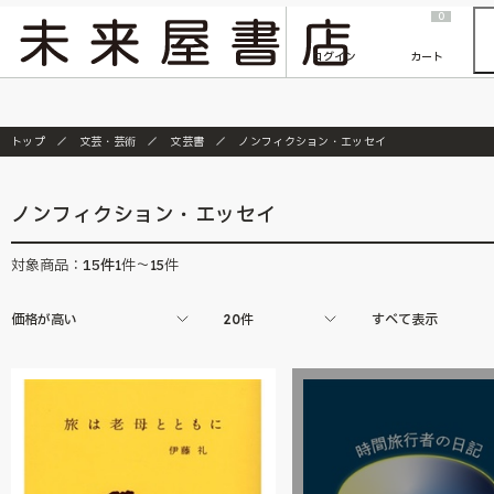
2026/7/23
『ONE PIECE magazine 021 ONE PIECEカード付き同梱版』発売延期のご案内
0
ログイン
カート
トップ
文芸・芸術
文芸書
ノンフィクション・エッセイ
ノンフィクション・エッセイ
15
件
対象商品：
1件～15件
価格が高い
20件
すべて表示