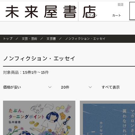
2026/7/23
『ONE PIECE magazine 021 ONE PIECEカード付き同梱版』発売延期のご案内
0
ログイン
カート
トップ
文芸・芸術
文芸書
ノンフィクション・エッセイ
ノンフィクション・エッセイ
15
件
対象商品：
1件～15件
価格が安い
20件
すべて表示