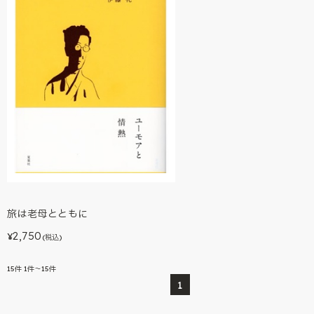
旅は老母とともに
2,750
¥
(税込)
15
件
1件～15件
1