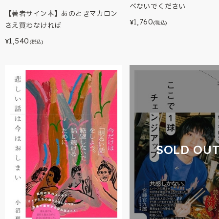
べないでください
【著者サイン本】あのときマカロン
1,760
¥
(税込)
さえ買わなければ
1,540
¥
(税込)
SOLD OU