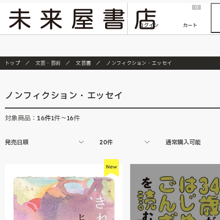
2026/7/23
『ONE PIECE magazine 021 ONE PIECEカード付き同梱版』発売延期のご案内
0
ログイン
カート
トップ
文芸・芸術
文芸書
ノンフィクション・エッセイ
ノンフィクション・エッセイ
16
件
対象商品：
1件～16件
発売日順
20件
通常購入可能