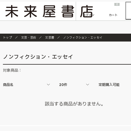
2026/7/23
『ONE PIECE magazine 021 ONE PIECEカード付き同梱版』発売延期のご案内
0
ログイン
カート
トップ
文芸・芸術
文芸書
ノンフィクション・エッセイ
ノンフィクション・エッセイ
対象商品：
商品名
20件
定期購入可能
該当する商品がありません。