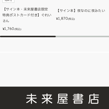
特典付
【サイン本・未来屋書店限定
【サイン本】夜なのに夜みたい
特典ポストカード付き】ぐれい
1,870
¥
(税込)
さん
1,760
¥
(税込)