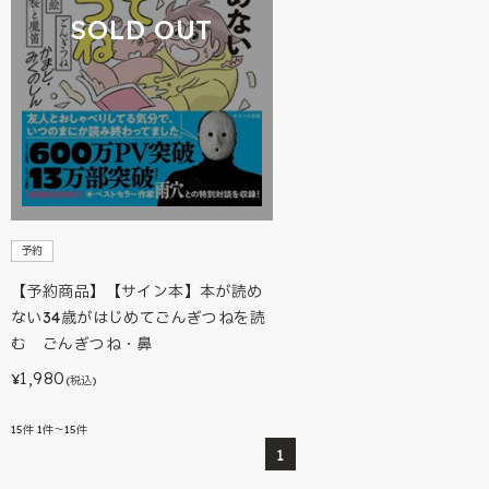
SOLD OUT
予約
【予約商品】【サイン本】本が読め
ない34歳がはじめてごんぎつねを読
む ごんぎつね・鼻
1,980
¥
(税込)
15
件
1件～15件
1