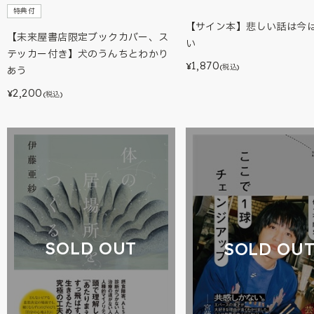
特典付
【サイン本】悲しい話は今
【未来屋書店限定ブックカバー、ス
い
テッカー付き】犬のうんちとわかり
1,870
¥
(税込)
あう
2,200
¥
(税込)
SOLD OUT
SOLD OU