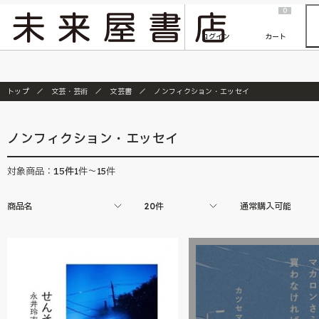
2026/7/23
『ONE PIECE magazine 021 ONE PIECEカード付き同梱版』発売延期のご案内
0
ログイン
カート
トップ
文芸・芸術
文芸書
ノンフィクション・エッセイ
ノンフィクション・エッセイ
15
件
対象商品：
1件～15件
商品名
20件
通常購入可能