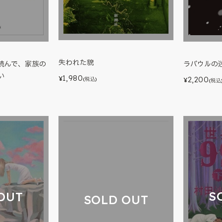
失われた貌
読んで、家族の
ラバウルの
い
1,980
¥
2,200
(税込)
¥
(税込
S
OUT
SOLD OUT