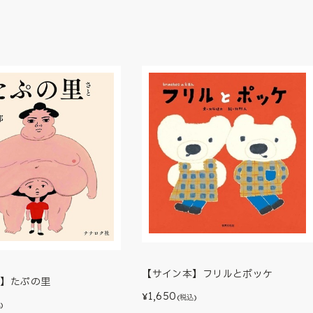
【サイン本】フリルとポッケ
本】たぷの里
1,650
¥
(税込)
)