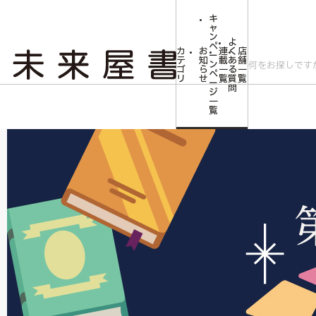
キ
ャ
ン
よ
ペ
カ
お
連
く
店
ー
テ
知
載
あ
舗
ン
ゴ
ら
一
る
一
ペ
リ
せ
覧
質
覧
ー
問
ジ
トップ
文芸・芸術
文芸書
未来屋小説大賞
一
覧