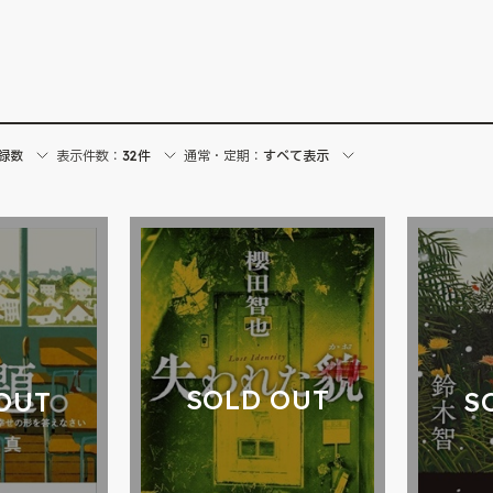
録数
表示件数：
32件
通常・定期：
すべて表示
SOLD OUT
OUT
S