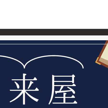
026/7/23
『ONE PIECE magazine 021 ONE PIECEカード付き同梱版』発売延期のご案内