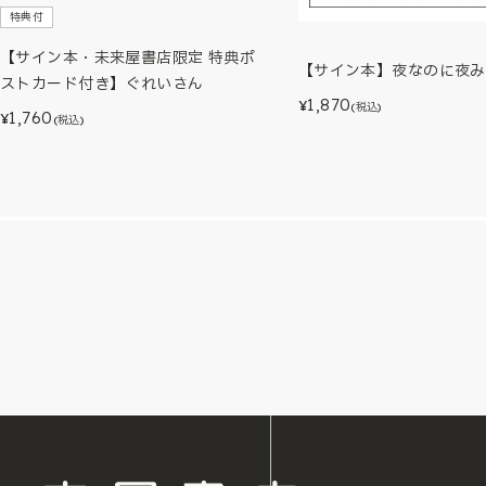
特典付
【サイン本・未来屋書店限定 特典ポ
【サイン本】夜なのに夜み
ストカード付き】ぐれいさん
1,870
¥
(税込)
1,760
¥
(税込)