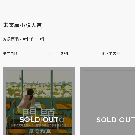
未来屋小説大賞
8
件
対象商品：
1件～8件
発売日順
32件
すべて表示
SOLD OUT
SOLD OU