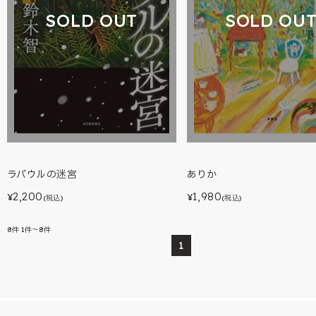
SOLD OUT
SOLD OU
ラバウルの迷宮
ありか
2,200
1,980
¥
¥
(税込)
(税込)
8
件
1件～8件
1