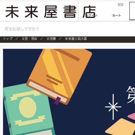
2026/7/23
『ONE PIECE magazine 021 ONE PIECEカード付き同梱版』発売延期のご案内
0
ログイン
カート
トップ
文芸・芸術
文芸書
未来屋小説大賞