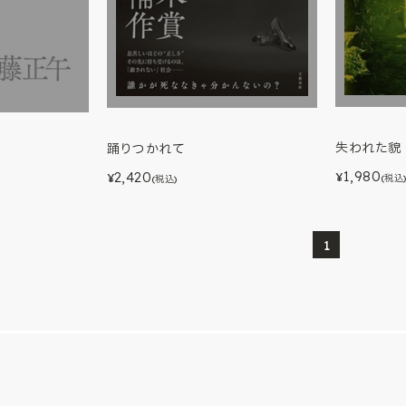
失われた貌
踊りつかれて
1,980
2,420
¥
¥
(税込
(税込)
1