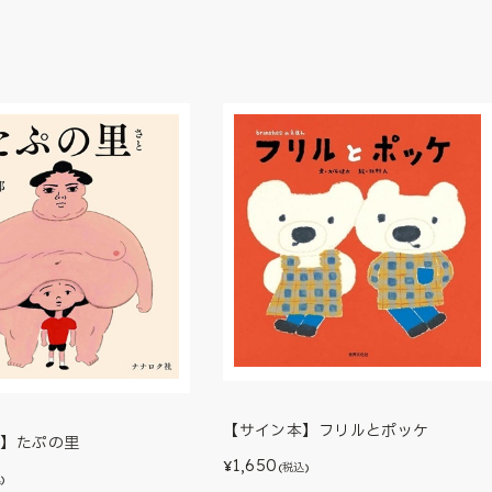
【サイン本】フリルとポッケ
本】たぷの里
1,650
¥
(税込)
)