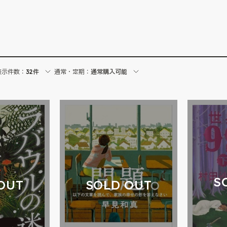
表示件数：
32件
通常・定期：
通常購入可能
S
OUT
SOLD OUT