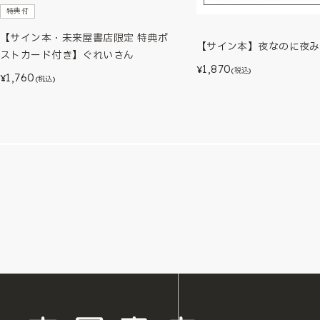
特典付
【サイン本・未来屋書店限定 特典ポ
【サイン本】夜なのに夜み
ストカード付き】ぐれいさん
1,870
¥
(税込)
1,760
¥
(税込)