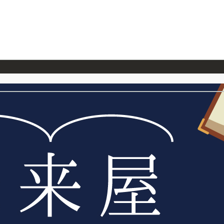
026/7/23
『ONE PIECE magazine 021 ONE PIECEカード付き同梱版』発売延期のご案内