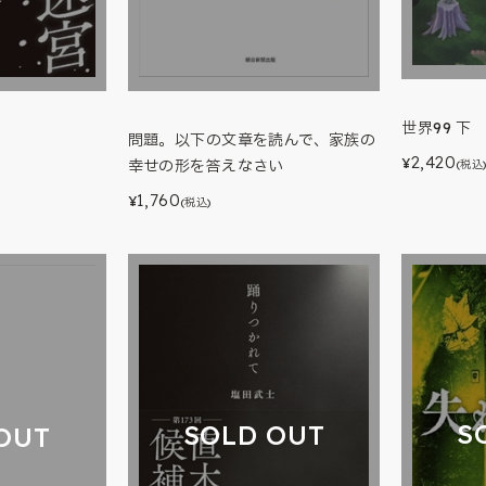
世界99 下
問題。以下の文章を読んで、家族の
2,420
¥
幸せの形を答えなさい
(税込
1,760
¥
(税込)
S
SOLD OUT
OUT