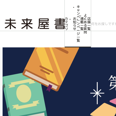
キ
ャ
ン
よ
ペ
カ
お
連
く
店
ー
テ
知
載
あ
舗
ン
ゴ
ら
一
る
一
ペ
リ
せ
覧
質
覧
ー
問
ジ
トップ
文芸・芸術
文芸書
未来屋小説大賞
一
覧