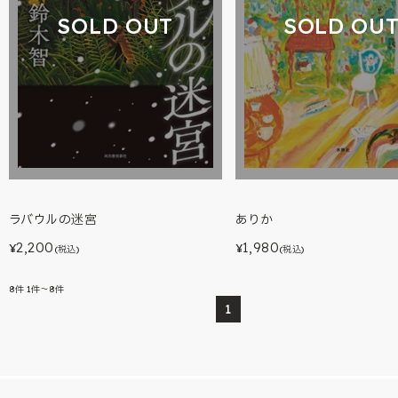
SOLD OUT
SOLD OU
ラバウルの迷宮
ありか
2,200
1,980
¥
¥
(税込)
(税込)
8
件
1件～8件
1