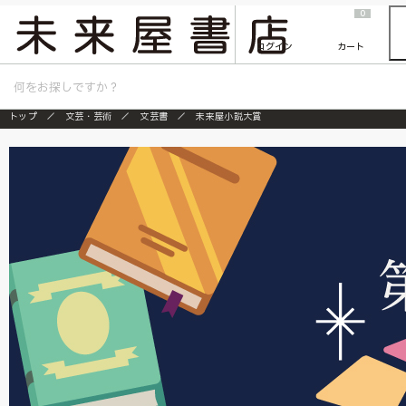
2026/7/23
『ONE PIECE magazine 021 ONE PIECEカード付き同梱版』発売延期のご案内
0
ログイン
カート
トップ
文芸・芸術
文芸書
未来屋小説大賞