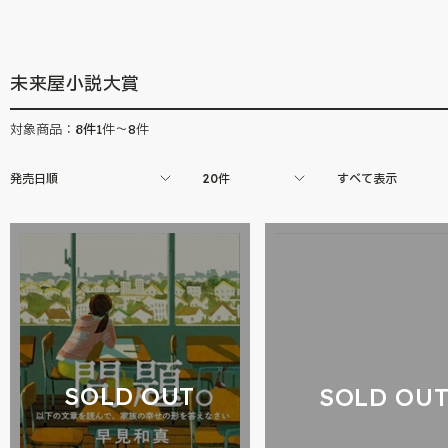
未来屋小説大賞
8
件
対象商品：
1件～8件
発売日順
20件
すべて表示
SOLD OUT
SOLD OU