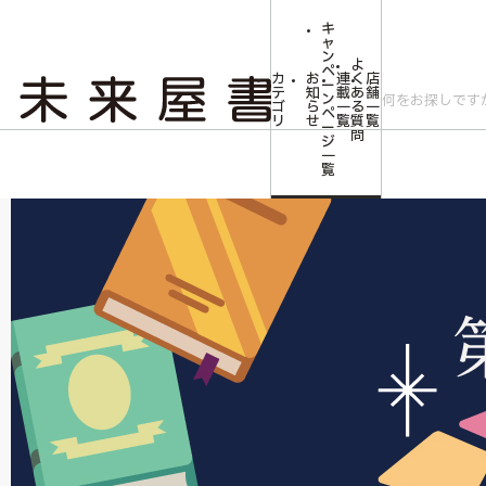
キ
ャ
ン
よ
ペ
カ
お
連
く
店
ー
テ
知
載
あ
舗
ン
ゴ
ら
一
る
一
ペ
リ
せ
覧
質
覧
ー
問
ジ
トップ
文芸・芸術
文芸書
未来屋小説大賞
一
覧