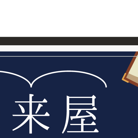
026/7/23
『ONE PIECE magazine 021 ONE PIECEカード付き同梱版』発売延期のご案内