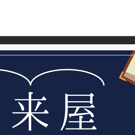
026/7/23
『ONE PIECE magazine 021 ONE PIECEカード付き同梱版』発売延期のご案内