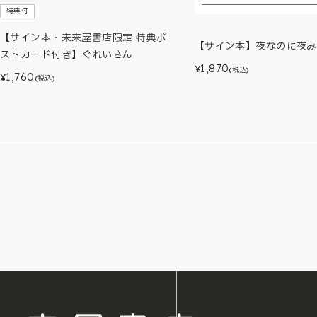
特典付
【サイン本・未来屋書店限定 特典ポ
【サイン本】夜なのに夜み
ストカード付き】ぐれいさん
1,870
¥
(税込)
1,760
¥
(税込)