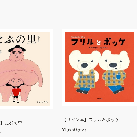
【サイン本】フリルとポッケ
本】たぷの里
1,650
¥
(税込)
)