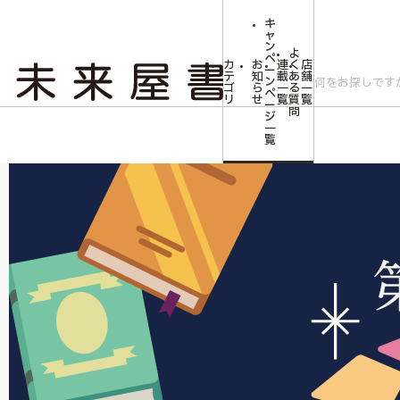
キ
ャ
ン
よ
ペ
カ
お
連
く
店
ー
テ
知
載
あ
舗
ン
ゴ
ら
一
る
一
ペ
リ
せ
覧
質
覧
ー
問
ジ
トップ
文芸・芸術
文芸書
未来屋小説大賞
一
覧