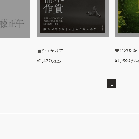
失われた貌
踊りつかれて
1,980
2,420
¥
¥
(税込
(税込)
1