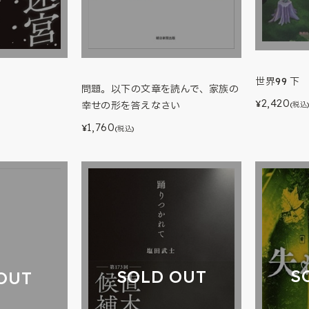
世界99 下
問題。以下の文章を読んで、家族の
2,420
¥
幸せの形を答えなさい
(税込
1,760
¥
(税込)
S
SOLD OUT
OUT