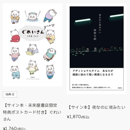
特典付
【サイン本・未来屋書店限定
【サイン本】夜なのに夜みたい
特典ポストカード付き】ぐれい
1,870
¥
(税込)
さん
1,760
¥
(税込)