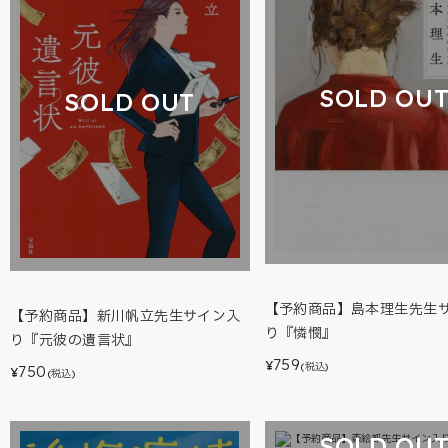
SOLD OU
SOLD OUT
【予約商品】島本理生先生
【予約商品】新川帆立先生サイン入
り『憐憫』
り『元彼の遺言状』
759
¥
(税込)
750
¥
(税込)
SOLD OU