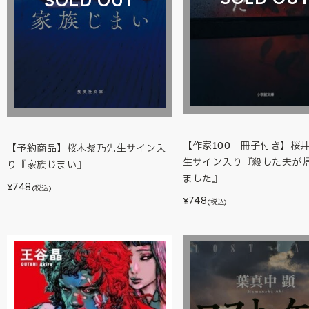
【作家100 冊子付き】桜
【予約商品】桜木紫乃先生サイン入
生サイン入り『殺した夫が
り『家族じまい』
ました』
748
¥
(税込)
748
¥
(税込)