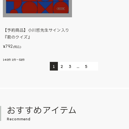
【予約商品】小川哲先生サイン入り
『君のクイズ』
792
¥
(税込)
140
件
1件～32件
1
2
3
…
5
おすすめアイテム
Recommend