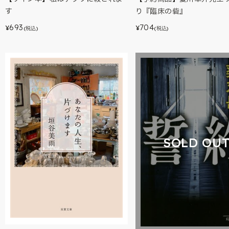
す
り『臨床の砦』
693
704
¥
¥
(税込)
(税込)
SOLD OU