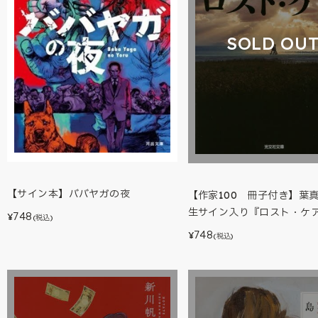
SOLD OU
【サイン本】ババヤガの夜
【作家100 冊子付き】葉
生サイン入り『ロスト・ケ
748
¥
(税込)
748
¥
(税込)