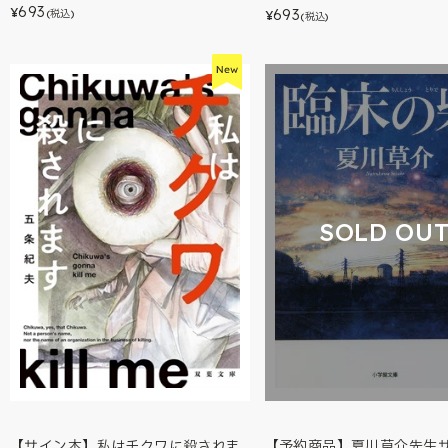
693
¥
693
(税込)
¥
(税込)
SOLD OU
【サイン本】私はチクワに殺されま
【予約商品】夏川草介先生