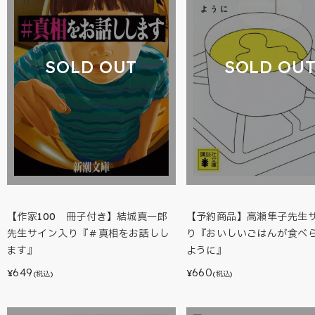
SOLD OUT
SOLD OU
【作家100 冊子付き】結城真一郎
【予約商品】高瀬隼子先生
先生サイン入り『＃真相をお話しし
り『おいしいごはんが食べ
ます』
ように』
649
660
¥
¥
(税込)
(税込)