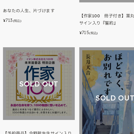
あなたの人生、片づけます
【作家100 冊子付き】薬
713
¥
(税込)
サイン入り『誓約』
715
¥
(税込)
SOLD OUT
SOLD OU
【予約商品】今野敏先生サイン入り