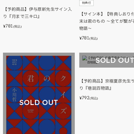
特典付
【予約商品】伊与原新先生サイン入
【サイン本】【特典しおり
り『月まで三キロ』
末は君のもの ～全てが繋が
781
¥
(税込)
物語～
781
¥
(税込)
SOLD OU
【予約商品】京極夏彦先生
り『巷説百物語』
792
¥
(税込)
SOLD OUT