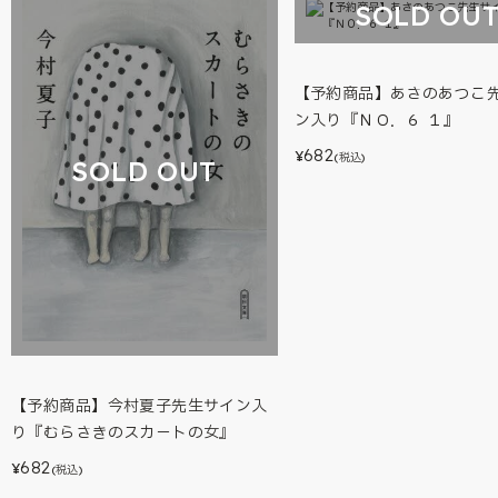
SOLD OU
【予約商品】あさのあつこ
ン入り『ＮＯ．６ １』
682
¥
(税込)
SOLD OUT
【予約商品】今村夏子先生サイン入
り『むらさきのスカ－トの女』
682
¥
(税込)