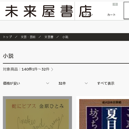
2026/7/23
『ONE PIECE magazine 021 ONE PIECEカード付き同梱版』発売延期のご案内
0
ログイン
カート
トップ
文芸・芸術
文芸書
小説
小説
140
件
対象商品：
1件～32件
価格が安い
32件
すべて表示