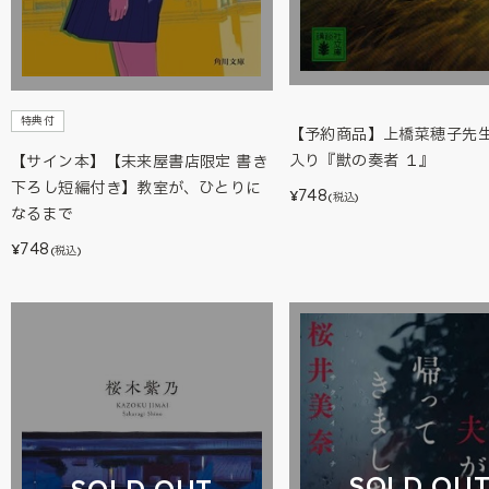
特典付
【予約商品】上橋菜穂子先
入り『獣の奏者 １』
【サイン本】【未来屋書店限定 書き
下ろし短編付き】教室が、ひとりに
748
¥
(税込)
なるまで
748
¥
(税込)
SOLD OU
SOLD OUT