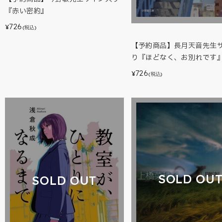
『赤い密約』
726
¥
(税込)
【予約商品】長月天音先生
り『ほどなく、お別れです
726
¥
(税込)
SOLD OU
SOLD OUT