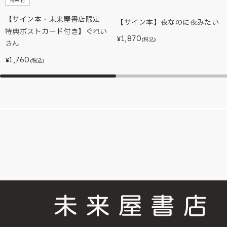
特典付
【サイン本・未来屋書店限定
【サイン本】夜なのに夜みたい
特典ポストカード付き】ぐれい
1,870
¥
(税込)
さん
1,760
¥
(税込)