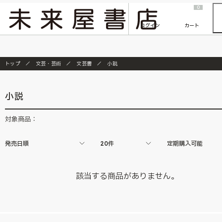
2026/7/23
『ONE PIECE magazine 021 ONE PIECEカード付き同梱版』発売延期のご案内
0
ログイン
カート
トップ
文芸・芸術
文芸書
小説
小説
対象商品：
発売日順
20件
定期購入可能
該当する商品がありません。