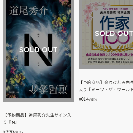
SOLD OU
SOLD OUT
【予約商品】金原ひとみ先
入り『ミ－ツ・ザ・ワ－ル
814
¥
(税込)
【予約商品】道尾秀介先生サイン入
り『N』
990
¥
(税込)