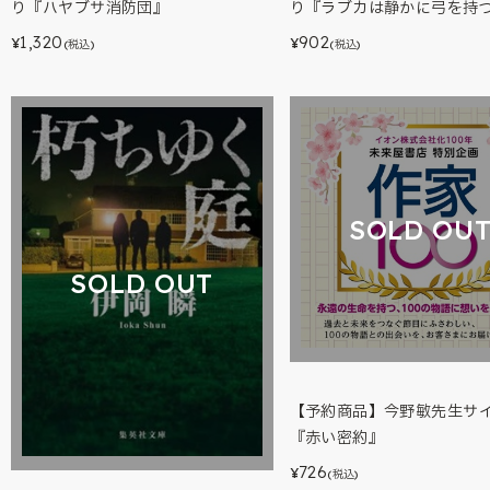
り『ハヤブサ消防団』
り『ラブカは静かに弓を持
1,320
902
¥
¥
(税込)
(税込)
SOLD OU
SOLD OUT
【予約商品】今野敏先生サ
『赤い密約』
726
¥
(税込)