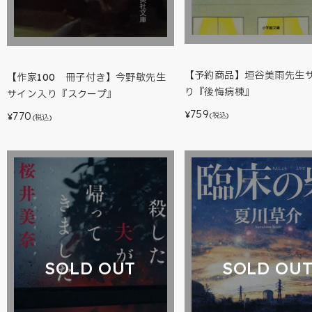
【予約商品】垣谷美雨先生
【作家100 冊子付き】今野敏先生
り『後悔病棟』
サイン入り『スクープ』
759
¥
770
(税込)
¥
(税込)
SOLD OUT
SOLD OU