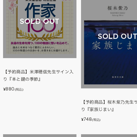
SOLD OUT
SOLD OU
【予約商品】米澤穂信先生サイン入
り『本と鍵の季節』
880
¥
(税込)
【予約商品】桜木紫乃先生
り『家族じまい』
748
¥
(税込)