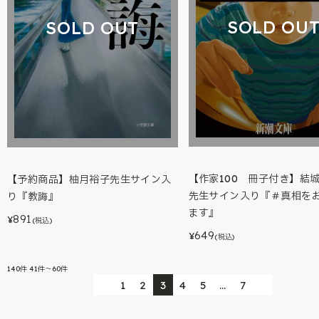
SOLD OU
SOLD OUT
【作家100 冊子付き】結
【予約商品】柚月裕子先生サイン入
先生サイン入り『＃真相を
り『教誨』
ます』
891
¥
(税込)
649
¥
(税込)
140
件
41件～60件
1
2
3
4
5
…
7