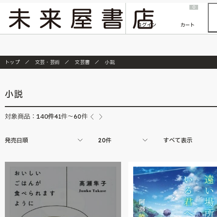
2026/7/23
『ONE PIECE magazine 021 ONE PIECEカード付き同梱版』発売延期のご案内
0
ログイン
カート
トップ
文芸・芸術
文芸書
小説
小説
140
件
対象商品：
41件～60件
発売日順
20件
すべて表示