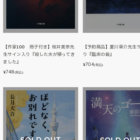
【作家100 冊子付き】桜井美奈先
【予約商品】夏川草介先生
生サイン入り『殺した夫が帰ってき
り『臨床の砦』
ました』
704
¥
(税込)
748
¥
(税込)
SOLD OUT
SOLD OU