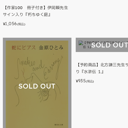
【作家100 冊子付き】伊岡瞬先生
サイン入り『朽ちゆく庭』
1,056
¥
(税込)
SOLD OU
【予約商品】北方謙三先生
り『水滸伝 １』
935
¥
(税込)
SOLD OUT