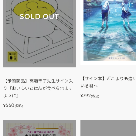
SOLD OUT
【サイン本】どこよりも遠
【予約商品】高瀬隼子先生サイン入
いる君へ
り『おいしいごはんが食べられます
792
ように』
¥
(税込)
660
¥
(税込)