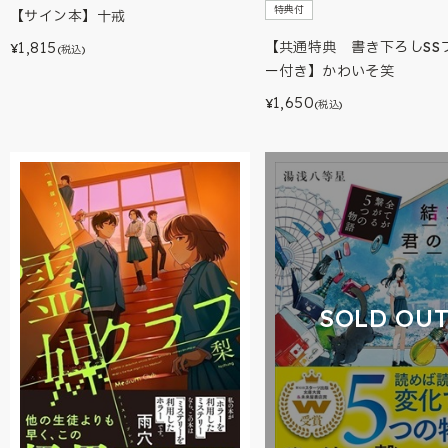
特典付
【サイン本】十戒
1,815
【共通特典 書き下ろしSS
¥
(税込)
ー付き】かわいそ笑
1,650
¥
(税込)
SOLD OU