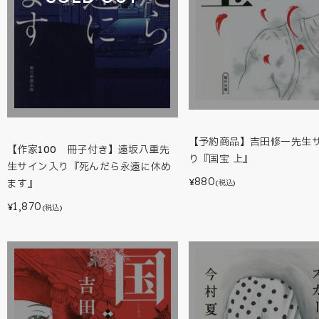
【予約商品】吉田修一先生
【作家100 冊子付き】遠坂八重先
り『国宝 上』
生サイン入り『死んだら永遠に休め
880
¥
ます』
(税込)
1,870
¥
(税込)