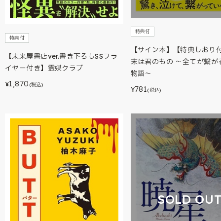
特典付
特典付
【サイン本】【特典しおり
【未来屋書店ver.書き下ろしSSフラ
末は君のもの ～全てが繋が
イヤー付き】霊媒クラブ
物語～
1,870
¥
(税込)
781
¥
(税込)
SOLD OU