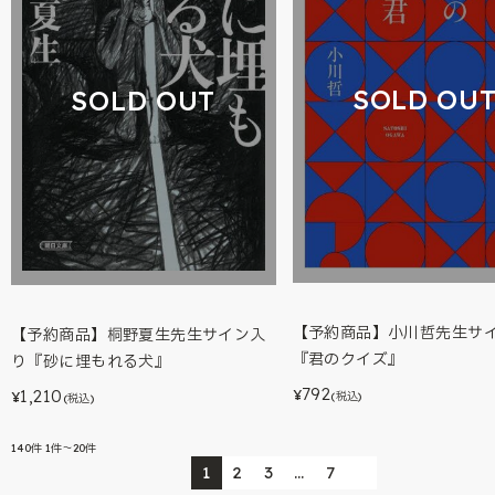
SOLD OU
SOLD OUT
【予約商品】小川哲先生サ
【予約商品】桐野夏生先生サイン入
『君のクイズ』
り『砂に埋もれる犬』
792
1,210
¥
¥
(税込)
(税込)
140
件
1件～20件
1
2
3
…
7