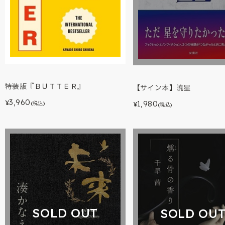
特装版『ＢＵＴＴＥＲ』
【サイン本】暁星
3,960
1,980
¥
(税込)
¥
(税込)
SOLD OUT
SOLD OU