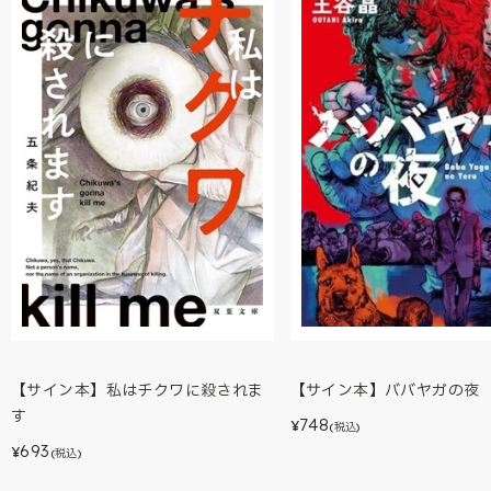
【サイン本】私はチクワに殺されま
【サイン本】ババヤガの夜
す
748
¥
(税込)
693
¥
(税込)