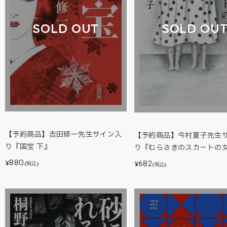
SOLD OUT
SOLD OU
【予約商品】吉田修一先生サイン入
【予約商品】今村夏子先生
り『国宝 下』
り『むらさきのスカ－トの
880
682
¥
¥
(税込)
(税込)