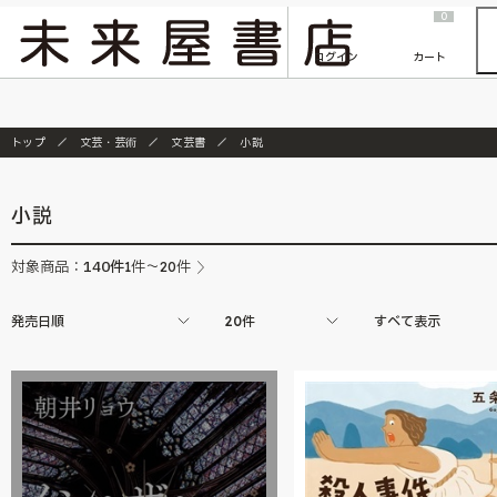
2026/7/23
『ONE PIECE magazine 021 ONE PIECEカード付き同梱版』発売延期のご案内
0
ログイン
カート
トップ
文芸・芸術
文芸書
小説
小説
140
件
対象商品：
1件～20件
発売日順
20件
すべて表示