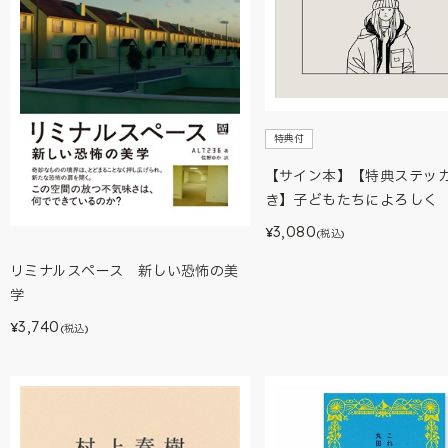
特典付
【サイン本】【特典ステッ
き】子どもたちによろしく
3,080
¥
(税込)
リミナルスペース 新しい恐怖の美
学
3,740
¥
(税込)