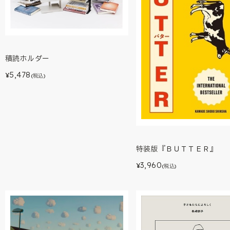
積読ホルダー
5,478
¥
(税込)
特装版『ＢＵＴＴＥＲ』
3,960
¥
(税込)