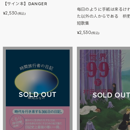
【サイン本】DANGER
毎日のように手紙は来るけ
2,530
¥
(税込)
た以外の人からである 枡
短歌集
2,530
¥
(税込)
SOLD OUT
SOLD OU