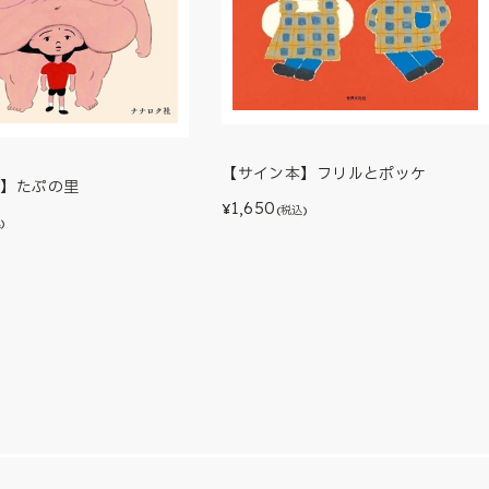
【サイン本】フリルとポッケ
本】たぷの里
1,650
¥
(税込)
)