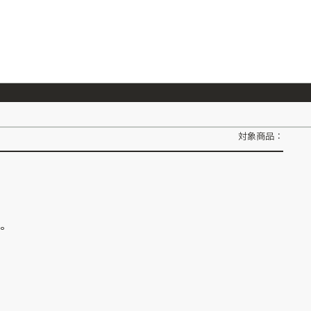
026/7/23
『ONE PIECE magazine 021 ONE PIECEカード付き同梱版』発売延期のご案内
対象商品：
ん。