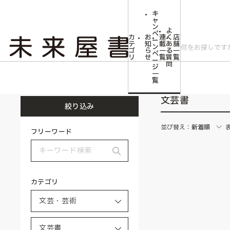
キ
ャ
ン
よ
ペ
カ
お
連
く
店
ー
テ
知
載
あ
舗
ン
ゴ
ら
一
る
一
ペ
リ
せ
覧
質
覧
ー
問
ジ
トップ
文芸・芸術
文芸書
一
覧
文芸書
絞り込み
並び替え：
新着順
フリーワード
カテゴリ