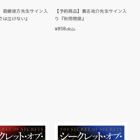
】君嶋彼方先生サイン入
【予約商品】貴志祐介先生サイン入
では泣けない』
り『秋雨物語』
858
¥
(税込)