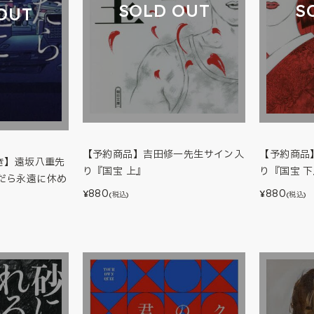
SOLD OUT
S
OUT
【予約商品】吉田修一先生サイン入
【予約商品
き】遠坂八重先
り『国宝 上』
り『国宝 
だら永遠に休め
880
880
¥
¥
(税込)
(税込)