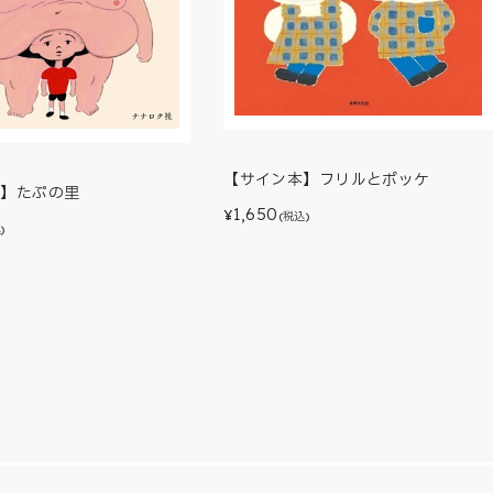
【サイン本】フリルとポッケ
本】たぷの里
1,650
¥
(税込)
)