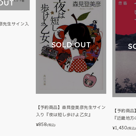
OUT
彦先生サイン入
SOLD OUT
S
【予約商品】森見登美彦先生サイン
【予約商品
入り『夜は短し歩けよ乙女』
『近畿地方
858
¥
(税込)
1,430
¥
(税込)