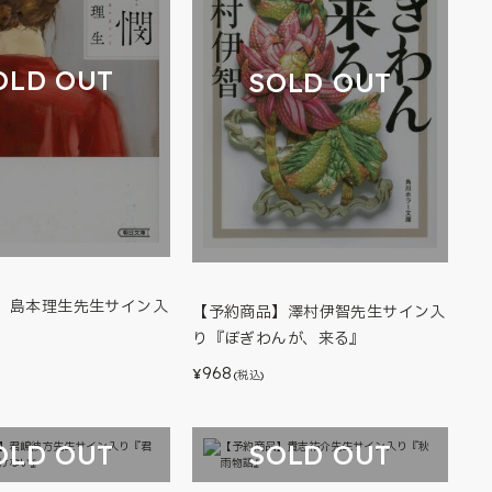
OLD OUT
SOLD OUT
】島本理生先生サイン入
【予約商品】澤村伊智先生サイン入
り『ぼぎわんが、来る』
968
¥
(税込)
OLD OUT
SOLD OUT