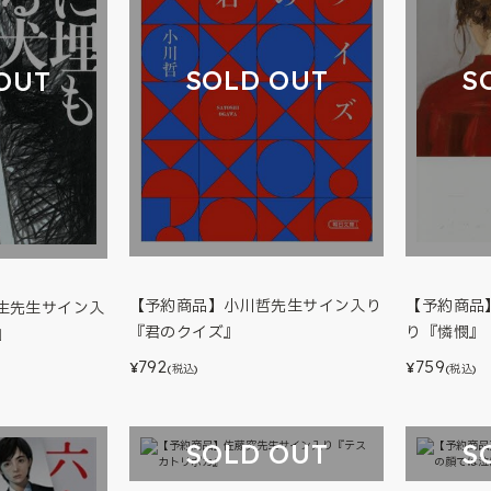
SOLD OUT
S
OUT
【予約商品】小川哲先生サイン入り
【予約商品
生先生サイン入
『君のクイズ』
り『憐憫』
』
792
759
¥
¥
(税込)
(税込)
SOLD OUT
S