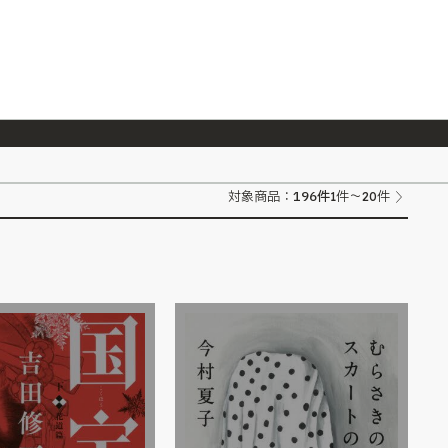
026/7/23
『ONE PIECE magazine 021 ONE PIECEカード付き同梱版』発売延期のご案内
196
件
対象商品：
1件～20件