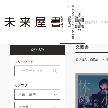
キ
ャ
ン
よ
ペ
カ
お
連
く
店
ー
テ
知
載
あ
舗
ン
ゴ
ら
一
る
一
ペ
リ
せ
覧
質
覧
ー
問
ジ
トップ
文芸・芸術
文芸書
一
覧
文芸書
絞り込み
並び替え：
商品名
フリーワード
カテゴリ