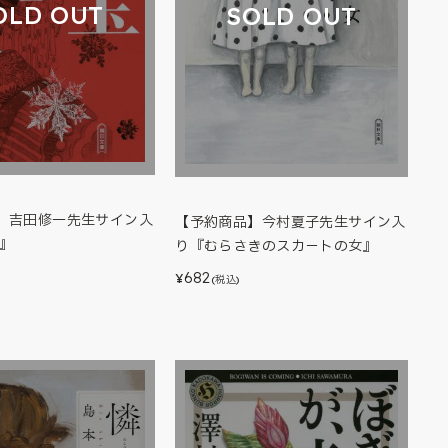
OLD OUT
SOLD OUT
】吉田修一先生サイン入
【予約商品】今村夏子先生サイン入
下』
り『むらさきのスカ－トの女』
682
¥
(税込)