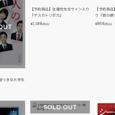
【予約商品】佐藤究先生サイン入り
【予約商品
『テスカトリポカ』
り『君の顔
1,188
858
¥
¥
(税込)
(税込)
OUT
嘘つきな大学生
SOLD OUT