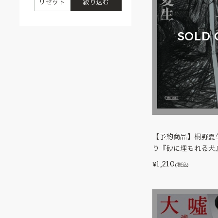
リセット
絞り込む
SOLD 
【予約商品】桐野夏
り『砂に埋もれる犬
1,210
¥
(税込)