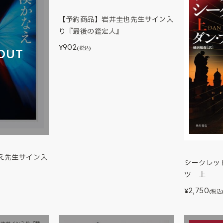
【予約商品】岩井圭也先生サイン入
り『最後の鑑定人』
902
¥
(税込)
OUT
え先生サイン入
シークレッ
ツ 上
2,750
¥
(税込