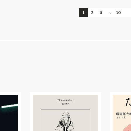
1
2
3
…
10