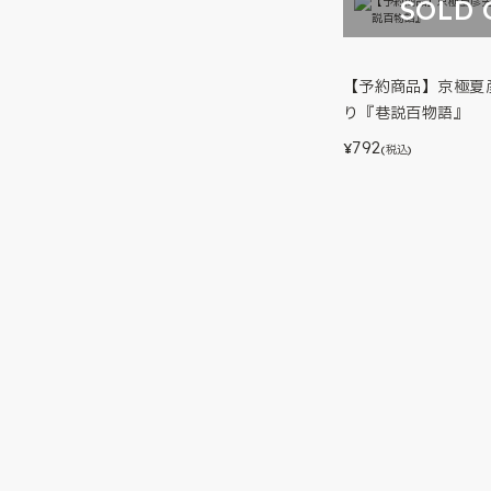
SOLD 
【予約商品】京極夏
り『巷説百物語』
792
¥
(税込)