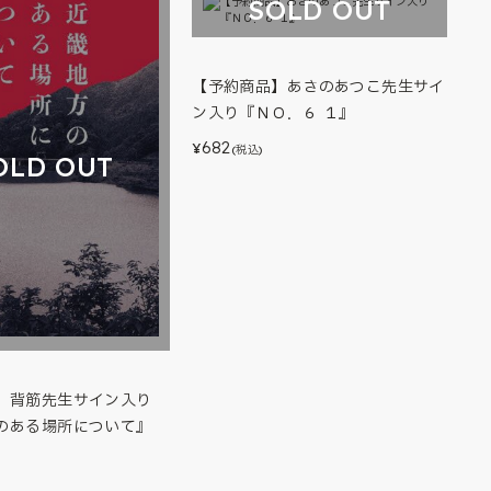
SOLD OUT
【予約商品】あさのあつこ先生サイ
ン入り『ＮＯ．６ １』
682
¥
(税込)
OLD OUT
】背筋先生サイン入り
のある場所について』