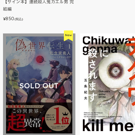
【サイン本】連続殺人鬼カエル男 完
結編
850
¥
(税込)
SOLD OUT