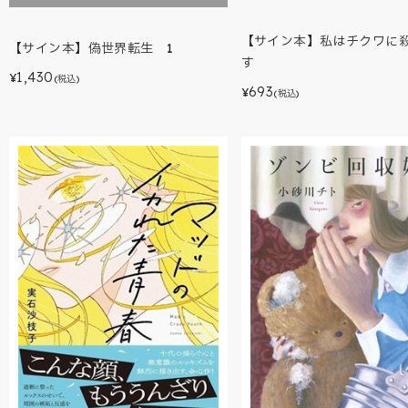
【サイン本】私はチクワに
【サイン本】偽世界転生 1
す
1,430
¥
(税込)
693
¥
(税込)