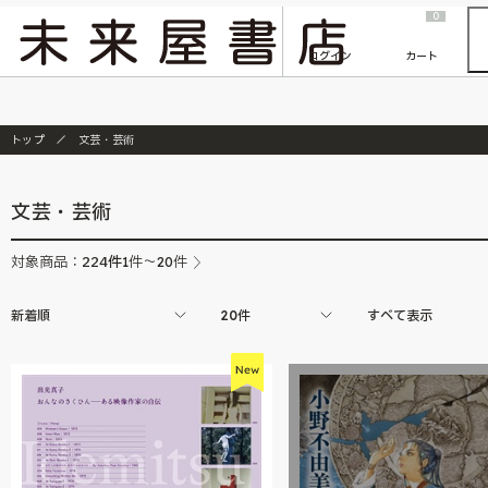
2026/7/23
『ONE PIECE magazine 021 ONE PIECEカード付き同梱版』発売延期のご案内
0
ログイン
カート
トップ
文芸・芸術
文芸・芸術
224
件
対象商品：
1件～20件
新着順
20件
すべて表示