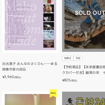
SOLD OU
特典付
予約
出光真子 おんなのさくひん――ある
【予約商品】【未来屋書店
映像作家の自伝
クカバー付き】幽冥の岸 
3,960
¥
(税込)
825
¥
(税込)