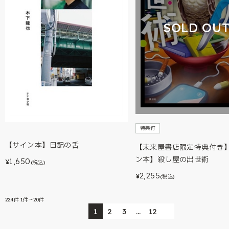
SOLD OU
特典付
【サイン本】日記の舌
【未来屋書店限定特典付き
ン本】殺し屋の出世術
1,650
¥
(税込)
2,255
¥
(税込)
224
件
1件～20件
1
2
3
…
12