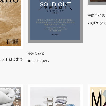
SOLD OUT
書簡型小説
8,470
¥
(税込
不運な奴ら
ン本】はじまり
11,000
¥
(税込)