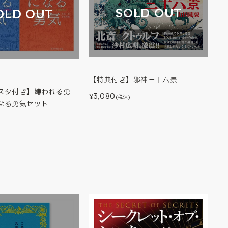
SOLD OUT
OLD OUT
【特典付き】邪神三十六景
スタ付き】嫌われる勇
3,080
¥
(税込)
なる勇気セット
)