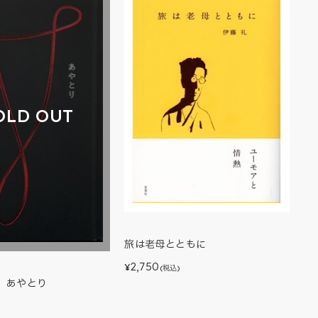
OLD OUT
旅は老母とともに
2,750
¥
(税込)
】あやとり
)