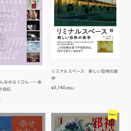
リミナルスペース 新しい恐怖の美
学
おんなのさくひん――あ
3,740
¥
(税込)
の自伝
)