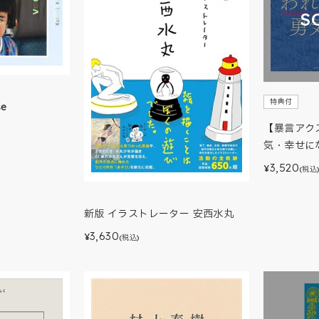
S
特典付
e
【暴言アク
気・幸せに
3,520
¥
(税込
新版 イラストレーター 安西水丸
3,630
¥
(税込)