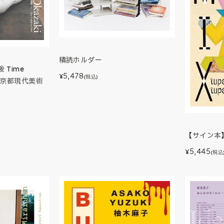
積読ホルダー
Time
5,478
¥
(税込)
e（東京都現代美術
【サイン本】
5,445
¥
(税込