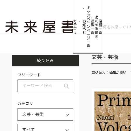
キ
ャ
ン
よ
ペ
カ
お
連
く
店
ー
テ
知
載
あ
舗
ン
ゴ
ら
一
る
一
ペ
リ
せ
覧
質
覧
ー
問
ジ
トップ
文芸・芸術
一
覧
文芸・芸術
絞り込み
並び替え：
価格が高い
フリーワード
カテゴリ