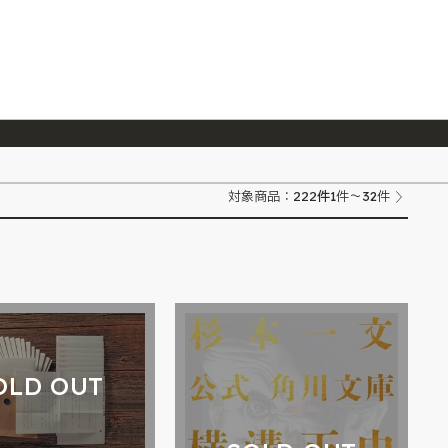
026/7/23
『ONE PIECE magazine 021 ONE PIECEカード付き同梱版』発売延期のご案内
222
件
対象商品：
1件～32件
OLD OUT