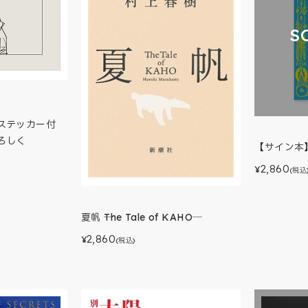
S
ステッカー付
ろしく
【サイン本
2,860
¥
(税込
夏帆 ─The Tale of KAHO─
2,860
¥
(税込)