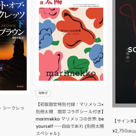
S
特典付
【初版限定特別付録：マリメッコ×
・シークレッ
別冊太陽 限定コラボシール付き】
marimekko マリメッコの世界: be
【サイン本
yourself――自由であれ (別冊太陽
2,750
¥
(税込
スペシャル)