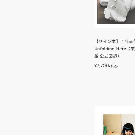
【サイン本】而今而後 
Unfolding Her
館 公式図録）
7,700
¥
(税込)