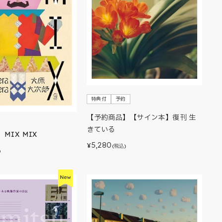
特典付
予約
【予約商品】【サイン本】復刊 生
きている
MIX MIX
5,280
¥
(税込)
)