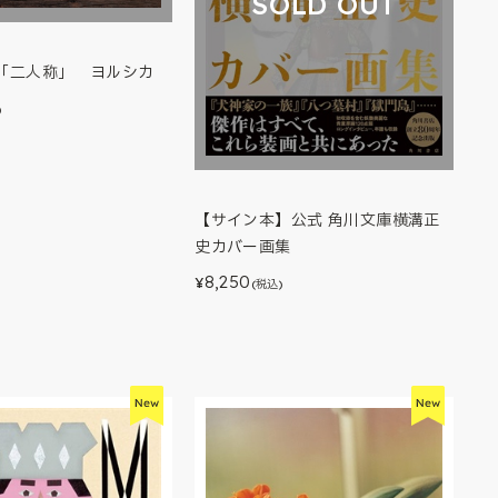
SOLD OUT
「二人称」 ヨルシカ
)
【サイン本】公式 角川文庫横溝正
史カバー画集
8,250
¥
(税込)