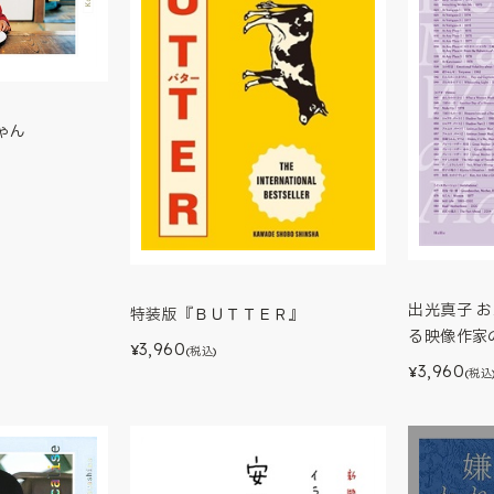
ゃん
出光真子 
特装版『ＢＵＴＴＥＲ』
る映像作家
3,960
¥
(税込)
3,960
¥
(税込