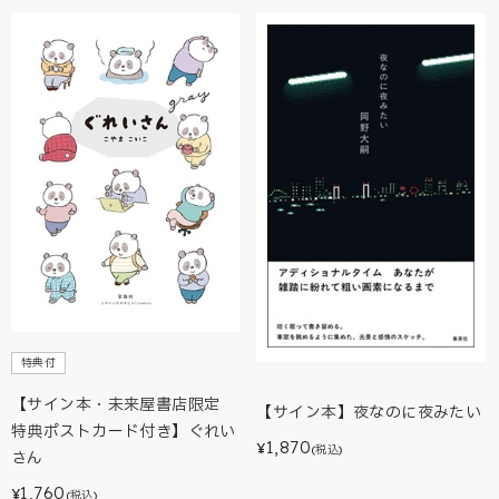
特典付
【サイン本・未来屋書店限定
【サイン本】夜なのに夜みたい
特典ポストカード付き】ぐれい
1,870
¥
(税込)
さん
1,760
¥
(税込)