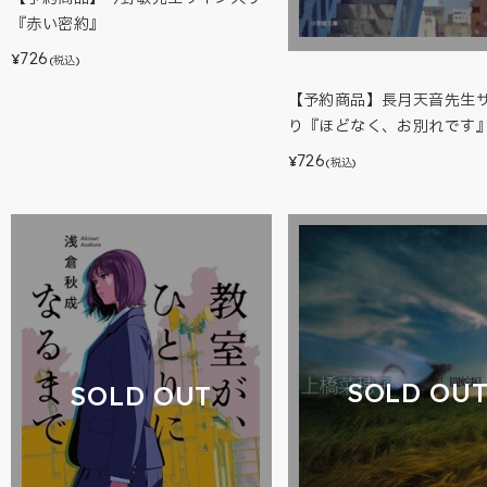
『赤い密約』
726
¥
(税込)
【予約商品】長月天音先生
り『ほどなく、お別れです
726
¥
(税込)
SOLD OU
SOLD OUT