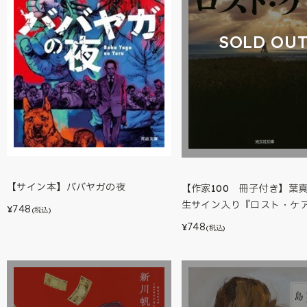
SOLD OU
【サイン本】ババヤガの夜
【作家100 冊子付き】葉
生サイン入り『ロスト・ケ
748
¥
(税込)
748
¥
(税込)