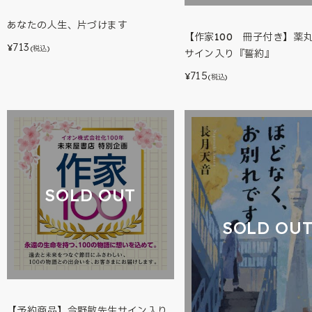
あなたの人生、片づけます
【作家100 冊子付き】薬
713
¥
(税込)
サイン入り『誓約』
715
¥
(税込)
SOLD OUT
SOLD OU
【予約商品】今野敏先生サイン入り