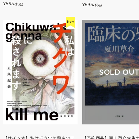
693
¥
693
(税込)
¥
(税込)
SOLD OU
【サイン本】私はチクワに殺されま
【予約商品】夏川草介先生