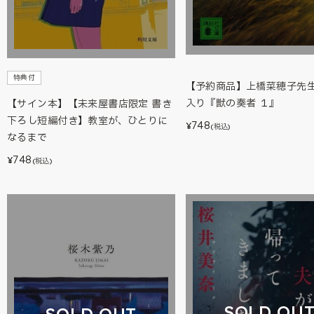
特典付
【予約商品】上橋菜穂子先
入り『獣の奏者 １』
【サイン本】【未来屋書店限定 書き
下ろし短編付き】教室が、ひとりに
748
¥
(税込)
なるまで
748
¥
(税込)
SOLD OU
SOLD OUT