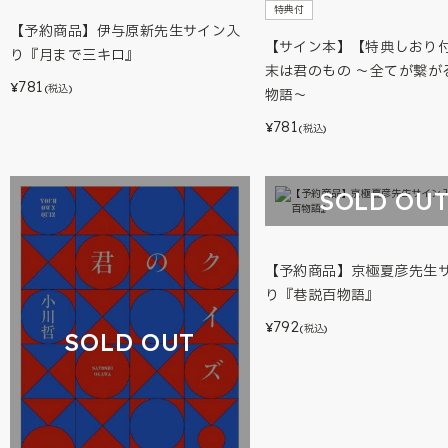
特典付
【予約商品】伊与原新先生サイン入
【サイン本】【特典しおり
り『月まで三キロ』
末は君のもの ～全てが繋が
781
¥
(税込)
物語～
781
¥
(税込)
SOLD OU
【予約商品】京極夏彦先生
り『巷説百物語』
792
¥
(税込)
SOLD OUT