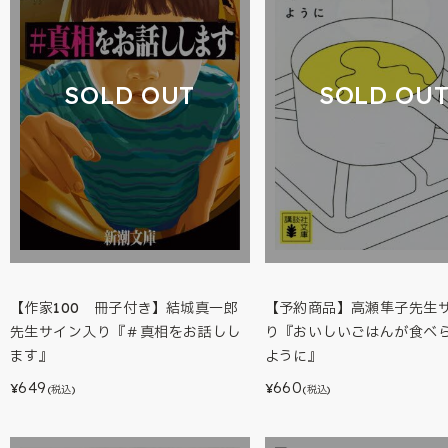
SOLD OUT
SOLD OU
【作家100 冊子付き】結城真一郎
【予約商品】高瀬隼子先生
先生サイン入り『＃真相をお話しし
り『おいしいごはんが食べ
ます』
ように』
649
660
¥
¥
(税込)
(税込)