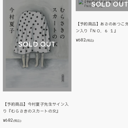
SOLD OU
【予約商品】あさのあつこ
ン入り『ＮＯ．６ １』
682
¥
(税込)
SOLD OUT
【予約商品】今村夏子先生サイン入
り『むらさきのスカ－トの女』
682
¥
(税込)