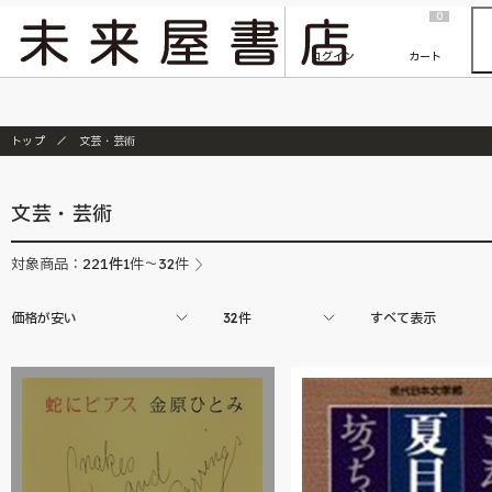
2026/7/23
『ONE PIECE magazine 021 ONE PIECEカード付き同梱版』発売延期のご案内
0
ログイン
カート
トップ
文芸・芸術
文芸・芸術
221
件
対象商品：
1件～32件
価格が安い
32件
すべて表示