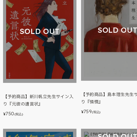
SOLD OU
SOLD OUT
【予約商品】島本理生先生
【予約商品】新川帆立先生サイン入
り『憐憫』
り『元彼の遺言状』
759
¥
(税込)
750
¥
(税込)
SOLD OU