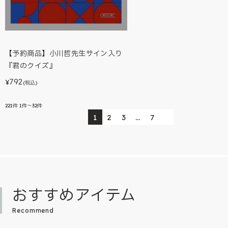
【予約商品】小川哲先生サイン入り
『君のクイズ』
792
¥
(税込)
221
件
1件～32件
1
2
3
…
7
おすすめアイテム
Recommend