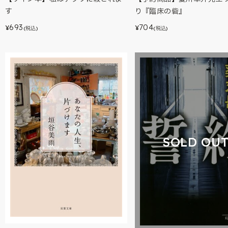
す
り『臨床の砦』
693
704
¥
¥
(税込)
(税込)
SOLD OU