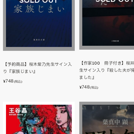
【作家100 冊子付き】桜
【予約商品】桜木紫乃先生サイン入
生サイン入り『殺した夫が
り『家族じまい』
ました』
748
¥
(税込)
748
¥
(税込)