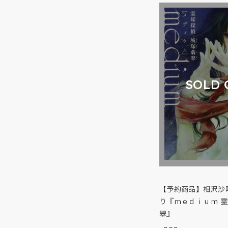
SOLD 
【予約商品】相沢沙
り『ｍｅｄｉｕｍ 
翠』