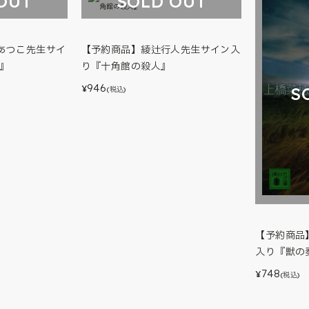
OUT
SOLD OUT
あつこ先生サイ
【予約商品】綾辻行人先生サイン入
』
り『十角館の殺人』
946
¥
S
(税込)
【予約商品
入り『獣の
748
¥
(税込)