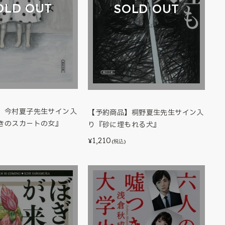
OLD OUT
SOLD OUT
】今村夏子先生サイン入
【予約商品】桐野夏生先生サイン入
きのスカ－トの女』
り『砂に埋もれる犬』
1,210
¥
(税込)