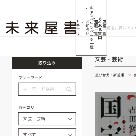
キ
ャ
ン
よ
ペ
カ
お
連
く
店
ー
テ
知
載
あ
舗
ン
ゴ
ら
一
る
一
ペ
リ
せ
覧
質
覧
ー
問
ジ
トップ
文芸・芸術
一
覧
文芸・芸術
絞り込み
並び替え：
新着順
フリーワード
カテゴリ