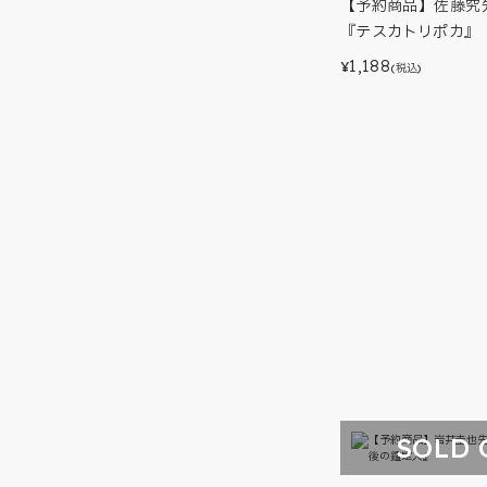
【予約商品】佐藤究
『テスカトリポカ』
1,188
¥
(税込)
SOLD 