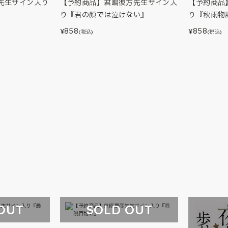
先生サイン入り
【予約商品】君嶋彼方先生サイン入
【予約商品
り『君の顔では泣けない』
り『秋雨物
858
858
¥
¥
(税込)
(税込)
OUT
SOLD OUT