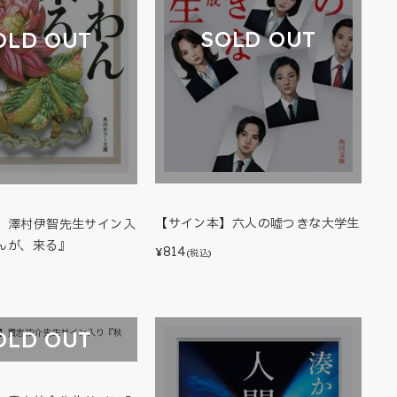
SOLD OUT
OLD OUT
【サイン本】六人の嘘つきな大学生
】澤村伊智先生サイン入
んが、来る』
814
¥
(税込)
OLD OUT