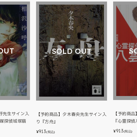
S
OUT
SOLD OUT
【予約商品
呼先生サイン入
【予約商品】夕木春央先生サイン入
『心霊探偵
霊媒探偵城塚翡
り『方舟』
913
913
¥
(税込)
¥
(税込)