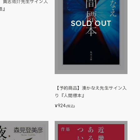
】貴志祐介先生サイン入
語』
SOLD OUT
【予約商品】湊かなえ先生サイン入
り『人間標本』
924
¥
(税込)