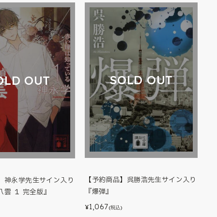
SOLD OUT
OLD OUT
【予約商品】呉勝浩先生サイン入り
】神永学先生サイン入り
『爆弾』
八雲 １ 完全版』
1,067
¥
(税込)