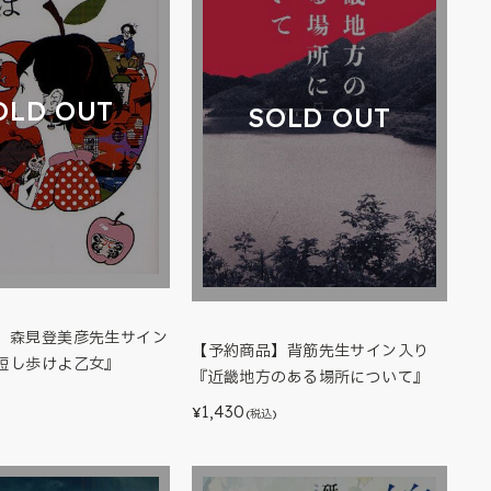
OLD OUT
SOLD OUT
】森見登美彦先生サイン
【予約商品】背筋先生サイン入り
短し歩けよ乙女』
『近畿地方のある場所について』
1,430
¥
(税込)