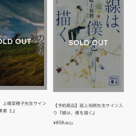
OLD OUT
SOLD OUT
】上橋菜穂子先生サイン
【予約商品】砥上裕將先生サイン入
奏者 １』
り『線は、僕を描く』
858
¥
(税込)