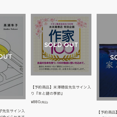
SOLD OUT
OUT
S
【予約商品】米澤穂信先生サイン入
り『本と鍵の季節』
880
¥
(税込)
子先生サイン入
【予約商品