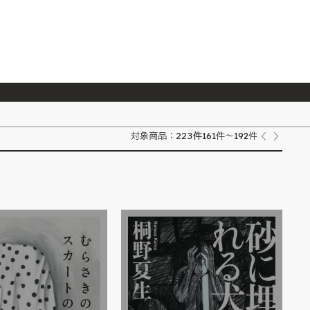
026/7/23
『ONE PIECE magazine 021 ONE PIECEカード付き同梱版』発売延期のご案内
223
件
対象商品：
161件～192件