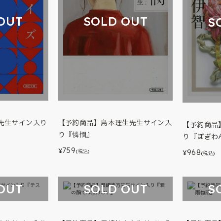
OUT
SOLD OUT
S
先生サイン入り
【予約商品】島本理生先生サイン入
【予約商品
り『憐憫』
り『ぼぎわ
759
¥
968
(税込)
¥
(税込)
OUT
SOLD OUT
S