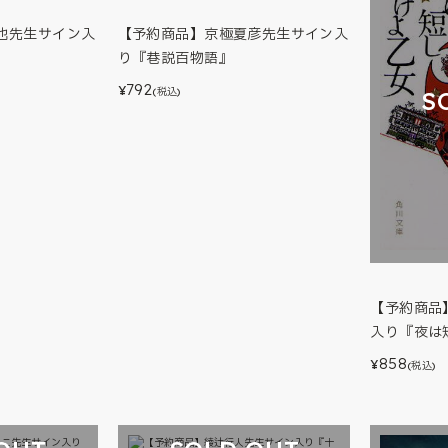
也先生サイン入
【予約商品】京極夏彦先生サイン入
り『巷説百物語』
792
¥
(税込)
S
【予約商品
入り『夜は
858
¥
(税込)