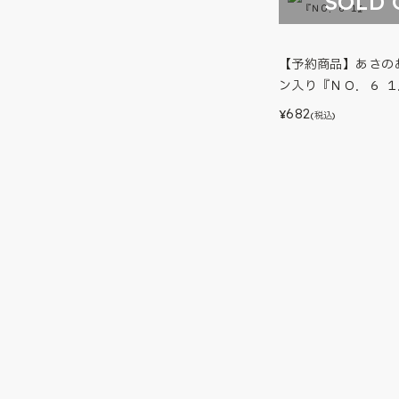
SOLD 
【予約商品】あさの
ン入り『ＮＯ．６ １
682
¥
(税込)