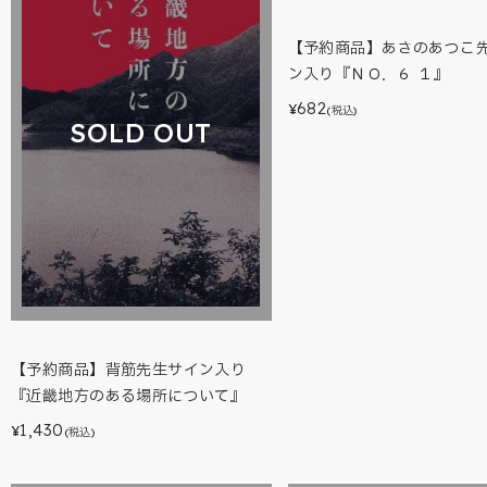
【予約商品】あさのあつこ
ン入り『ＮＯ．６ １』
682
¥
(税込)
SOLD OUT
【予約商品】背筋先生サイン入り
『近畿地方のある場所について』
1,430
¥
(税込)