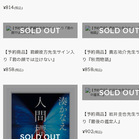
814
¥
(税込)
SOLD OUT
SOLD OU
【予約商品】君嶋彼方先生サイン入
【予約商品】貴志祐介先生
り『君の顔では泣けない』
り『秋雨物語』
858
858
¥
¥
(税込)
(税込)
SOLD OU
【予約商品】岩井圭也先生
り『最後の鑑定人』
902
¥
(税込)
SOLD OUT