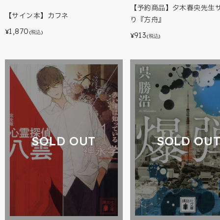
【予約商品】夕木春央先生
【サイン本】カフネ
り『方舟』
1,870
¥
(税込)
913
¥
(税込)
SOLD OU
SOLD OUT