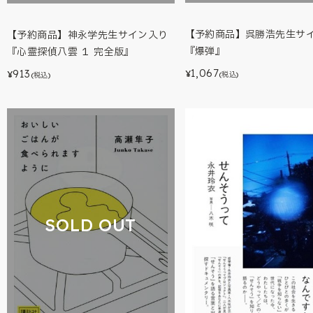
【予約商品】呉勝浩先生サ
【予約商品】神永学先生サイン入り
『爆弾』
『心霊探偵八雲 １ 完全版』
1,067
913
¥
¥
(税込)
(税込)
SOLD OUT