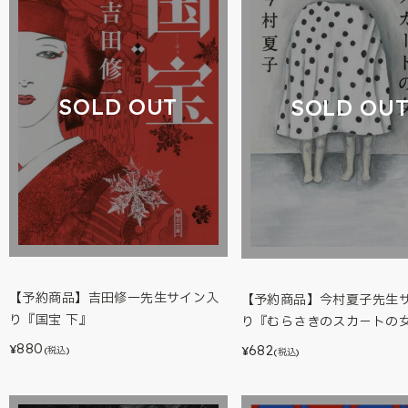
SOLD OUT
SOLD OU
【予約商品】吉田修一先生サイン入
【予約商品】今村夏子先生
り『国宝 下』
り『むらさきのスカ－トの
880
682
¥
¥
(税込)
(税込)