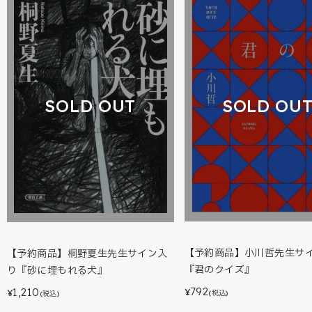
SOLD OU
SOLD OUT
【予約商品】小川哲先生サ
【予約商品】桐野夏生先生サイン入
『君のクイズ』
り『砂に埋もれる犬』
792
1,210
¥
¥
(税込)
(税込)