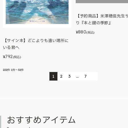
【予約商品】米澤穂信先生
り『本と鍵の季節』
880
¥
(税込)
【サイン本】どこよりも遠い場所に
いる君へ
792
¥
(税込)
222
件
1件～32件
1
2
3
…
7
おすすめアイテム