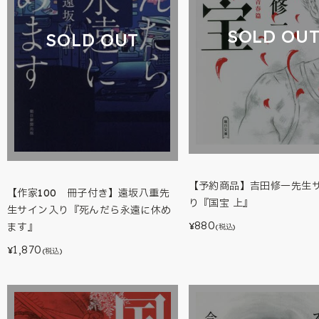
SOLD OU
SOLD OUT
【予約商品】吉田修一先生
【作家100 冊子付き】遠坂八重先
り『国宝 上』
生サイン入り『死んだら永遠に休め
880
¥
ます』
(税込)
1,870
¥
(税込)