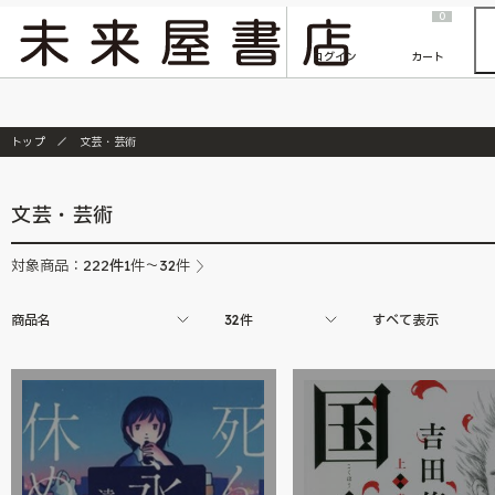
2026/7/23
『ONE PIECE magazine 021 ONE PIECEカード付き同梱版』発売延期のご案内
0
ログイン
カート
トップ
文芸・芸術
文芸・芸術
222
件
対象商品：
1件～32件
商品名
32件
すべて表示