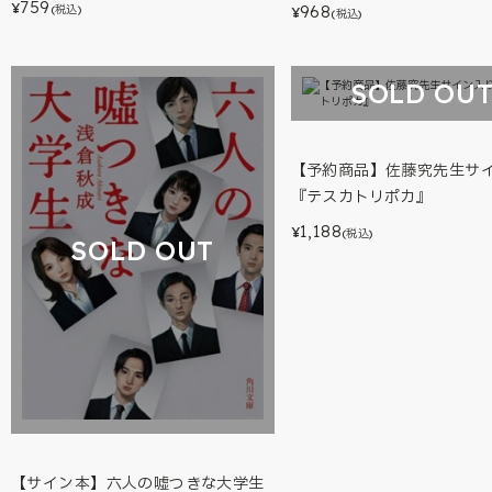
759
¥
968
(税込)
¥
(税込)
SOLD OU
【予約商品】佐藤究先生サ
『テスカトリポカ』
1,188
¥
(税込)
SOLD OUT
【サイン本】六人の嘘つきな大学生