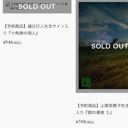
SOLD OUT
【予約商品】綾辻行人先生サイン入
り『十角館の殺人』
946
¥
(税込)
SOLD OU
【予約商品】上橋菜穂子先
入り『獣の奏者 １』
748
¥
(税込)