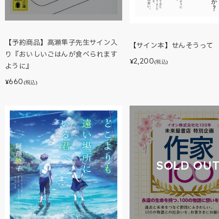
【予約商品】高瀬隼子先生サイン入
【サイン本】せんそうって
り『おいしいごはんが食べられます
2,200
¥
(税込)
ように』
660
¥
(税込)
SOLD OU