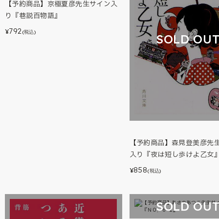
【予約商品】京極夏彦先生サイン入
り『巷説百物語』
792
¥
(税込)
SOLD OU
【予約商品】森見登美彦先
入り『夜は短し歩けよ乙女
858
¥
(税込)
SOLD OU