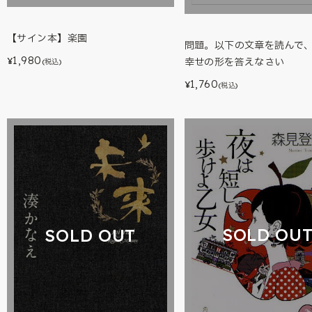
【サイン本】楽園
問題。以下の文章を読んで
1,980
幸せの形を答えなさい
¥
(税込)
1,760
¥
(税込)
SOLD OU
SOLD OUT