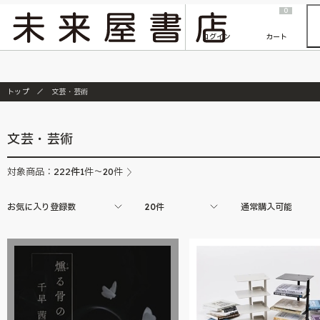
2026/7/23
『ONE PIECE magazine 021 ONE PIECEカード付き同梱版』発売延期のご案内
0
ログイン
カート
トップ
文芸・芸術
文芸・芸術
222
件
対象商品：
1件～20件
お気に入り登録数
20件
通常購入可能