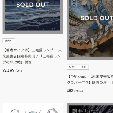
SOLD OUT
SOLD OU
特典付
【著者サイン本】三毛猫ランプ 未
来屋書店限定特典冊子『三毛猫ラン
プの料理帖』付き
特典付
予約
2,189
¥
(税込)
【予約商品】【未来屋書店
クカバー付き】幽冥の岸 
825
¥
(税込)