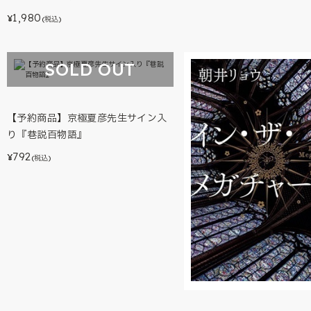
1,980
¥
(税込)
SOLD OUT
【予約商品】京極夏彦先生サイン入
り『巷説百物語』
792
¥
(税込)