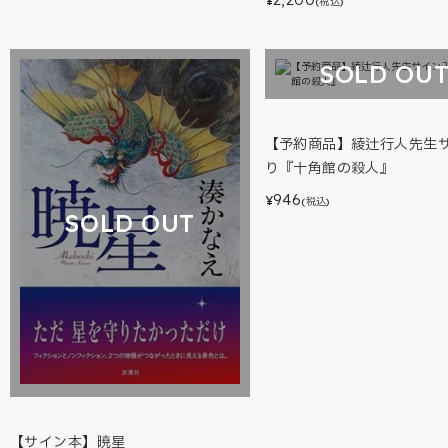
¥
(税込)
SOLD OU
【予約商品】綾辻行人先生
り『十角館の殺人』
946
¥
(税込)
SOLD OUT
【サイン本】暁星