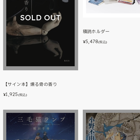
SOLD OUT
積読ホルダー
5,478
¥
(税込)
【サイン本】燻る骨の香り
1,925
¥
(税込)