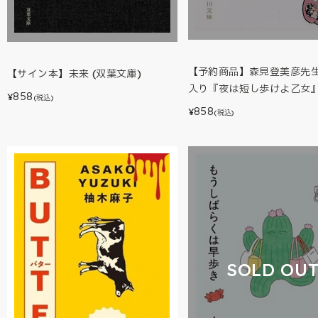
【予約商品】森見登美彦先
【サイン本】未来 (双葉文庫)
入り『夜は短し歩けよ乙女
858
¥
(税込)
858
¥
(税込)
SOLD OU