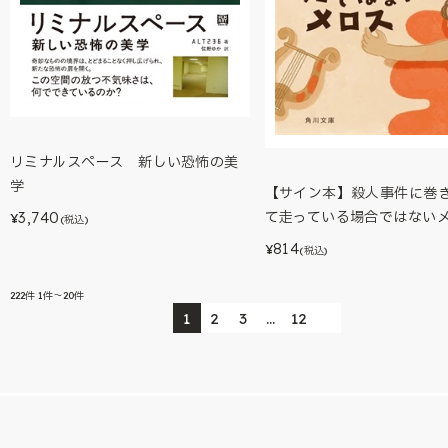
リミナルスペース 新しい恐怖の美
学
【サイン本】殺人事件に巻
3,740
て走っている場合ではない
¥
(税込)
814
¥
(税込)
222
件
1件～20件
1
2
3
…
12