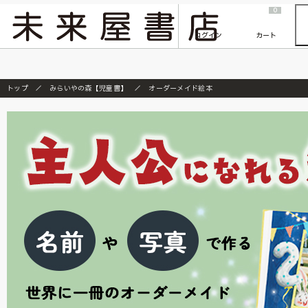
2026/7/23
『ONE PIECE magazine 021 ONE PIECEカード付き同梱版』発売延期のご案内
0
ログイン
カート
トップ
みらいやの森【児童書】
オーダーメイド絵本