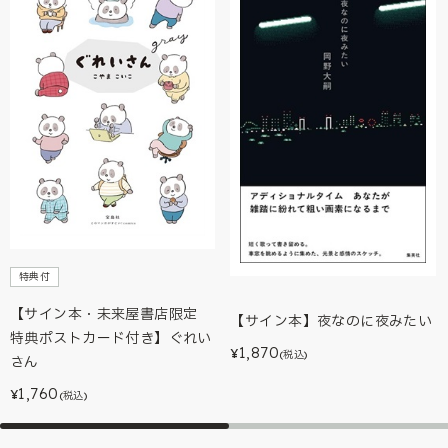
特典付
【サイン本・未来屋書店限定
【サイン本】夜なのに夜みたい
特典ポストカード付き】ぐれい
1,870
¥
(税込)
さん
1,760
¥
(税込)