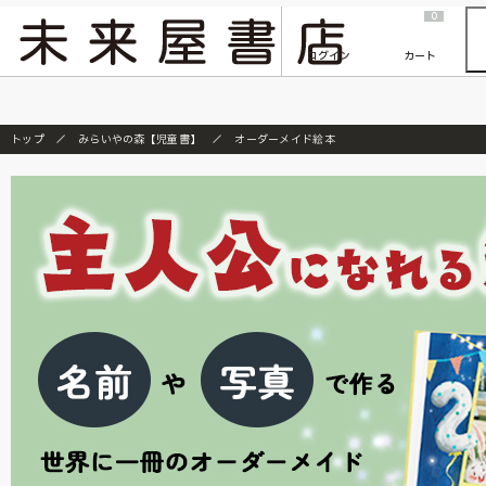
2026/7/23
『ONE PIECE magazine 021 ONE PIECEカード付き同梱版』発売延期のご案内
0
ログイン
カート
トップ
みらいやの森【児童書】
オーダーメイド絵本