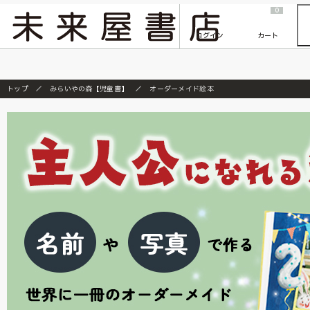
2026/7/23
『ONE PIECE magazine 021 ONE PIECEカード付き同梱版』発売延期のご案内
0
ログイン
カート
トップ
みらいやの森【児童書】
オーダーメイド絵本