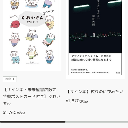
特典付
【サイン本・未来屋書店限定
【サイン本】夜なのに夜みたい
特典ポストカード付き】ぐれい
1,870
¥
(税込)
さん
1,760
¥
(税込)