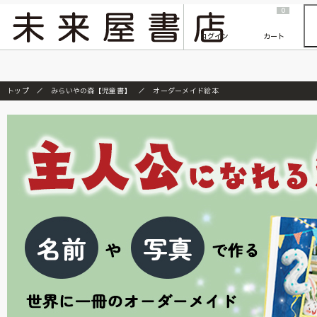
2026/7/23
『ONE PIECE magazine 021 ONE PIECEカード付き同梱版』発売延期のご案内
0
ログイン
カート
トップ
みらいやの森【児童書】
オーダーメイド絵本