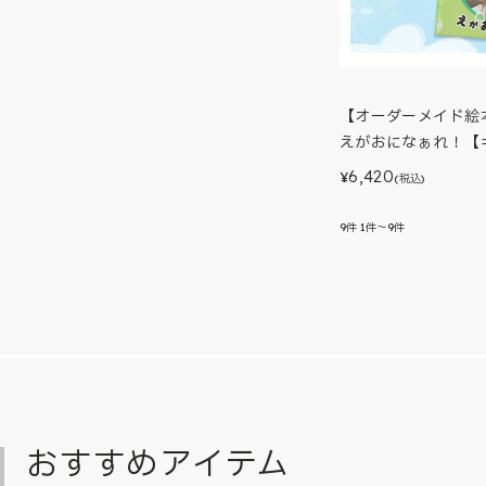
【オーダーメイド絵
えがおになぁれ！【
6,420
¥
(税込)
9
件
1件～9件
おすすめアイテム