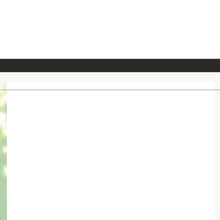
026/7/23
『ONE PIECE magazine 021 ONE PIECEカード付き同梱版』発売延期のご案内