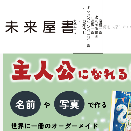
キ
ャ
ン
よ
ペ
カ
お
連
く
店
ー
テ
知
載
あ
舗
ン
ゴ
ら
一
る
一
ペ
リ
せ
覧
質
覧
ー
問
ジ
トップ
みらいやの森【児童書】
オーダーメイド絵本
一
覧