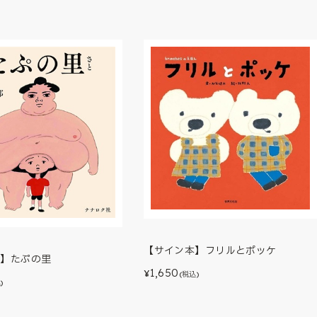
【サイン本】フリルとポッケ
本】たぷの里
1,650
¥
(税込)
)