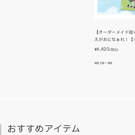
【オーダーメイド絵
えがおになぁれ！【
6,420
¥
(税込)
9
件
1件～9件
おすすめアイテム