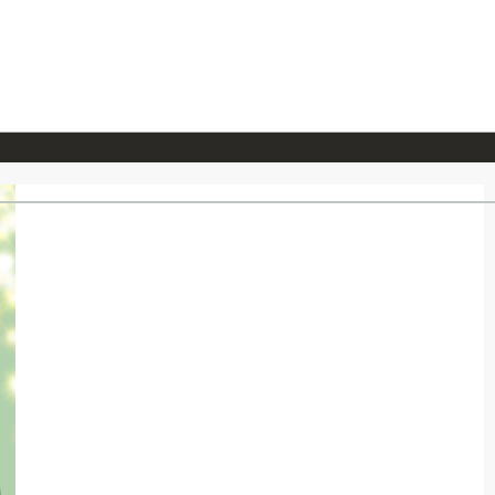
026/7/23
『ONE PIECE magazine 021 ONE PIECEカード付き同梱版』発売延期のご案内