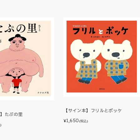
【サイン本】フリルとポッケ
本】たぷの里
1,650
¥
(税込)
)