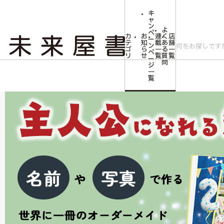
キ
ャ
ン
よ
ペ
カ
お
連
く
店
ー
テ
知
載
あ
舗
ン
ゴ
ら
一
る
一
ペ
リ
せ
覧
質
覧
ー
問
ジ
トップ
みらいやの森【児童書】
オーダーメイド絵本
一
覧