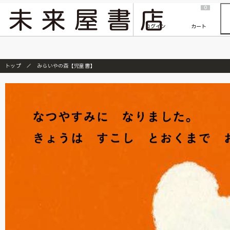
2026/7/23
『ONE PIECE magazine 021 ONE PIECEカード付き同梱版』発売延期のご案内
0
ログイン
カート
トップ
みらいやの森【児童書】