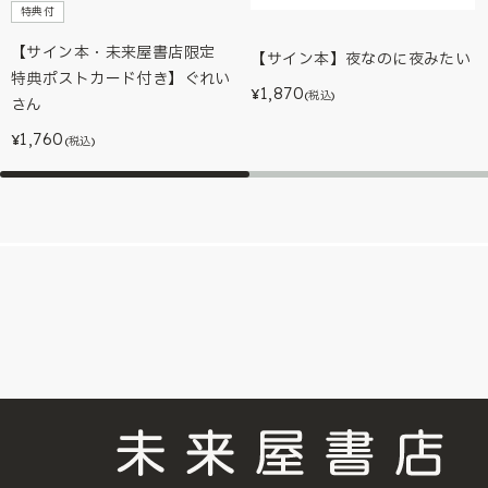
特典付
【サイン本・未来屋書店限定
【サイン本】夜なのに夜みたい
特典ポストカード付き】ぐれい
1,870
¥
(税込)
さん
1,760
¥
(税込)