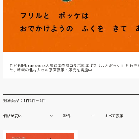
こども服branshes×人気絵本作家コラボ絵本『フリルとポッケ』 刊行を
た、著者の北村人さん原画展示・販売を実施中！
1
件
対象商品：
1件～1件
価格が安い
32件
すべて表示